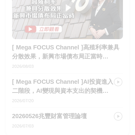
支
避
務
[ Mega FOCUS Channel ]
持
免
措
使
施
用
行
動
[ Mega FOCUS Channel ]高殖利率兼具
網
分散效果，新興市場債布局正當時
路
115.07.30EP293
2026/08/03
操
作
[ Mega FOCUS Channel ]AI投資進入
全
二階段，AI變現與資本支出的契機
球
115.07.16EP292
金
2026/07/20
融
20260526兆豐財富管理論壇
網
全
2026/07/03
球