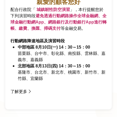
親愛的顧客您好
了解數位帳戶
配合行政院「
城鎮韌性防空演習
」，本行提醒您於
下列演習時段
避免透過行動網路操作全球金融網、全
球金融行動網App、網路銀行及行動銀行App進行轉
帳、繳費、換匯、掃碼支付
等金融交易。
最新消息
行動網路降速地區及演習時段
中部地區 8月10日(一) 14：30～15：00
苗栗縣、台中市、彰化縣、南投縣、雲林縣、嘉
業務公告
新聞稿
人才招募
義市、嘉義縣
北部地區 8月13日(四) 14：30～15：00
基隆市、台北市、新北市、桃園市、新竹市、新
配
2026/08/06
竹縣、宜蘭縣
合
行
了解更多
政
兆
2026/07/30
院
豐
「
身
鎮