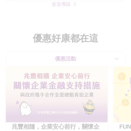
影音專區
金
融
行
動
優惠好康都在這
網
A
網
優惠活動
路
銀
行
及
行
動
銀
行
A
兆豐相隨，企業安心前行，關懷企
FU