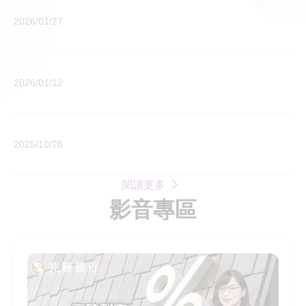
分
兆
韌
2026/01/27
認
豐
性
證
相
防
A
隨
空
阿
強
2026/01/12
企
演
姆
制
業
習
斯
更
安
本
特
新
客
心
2025/10/28
行
丹
通
戶
前
提
分
知
申
行
醒
行
閱讀更多
訴
關
您
終
影音專區
案
懷
於
止
件
企
演
其
之
業
習
銀
程
金
期
行
序
融
間
業