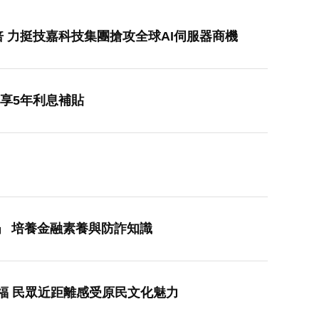
倍 力挺技嘉科技集團搶攻全球AI伺服器商機
享5年利息補貼
」 培養金融素養與防詐知識
兆豐銀行贊助泰雅族傳統服飾 實踐文化永續與世代傳承 泰雅頭目走進營業廳感恩祈福 民眾近距離感受原民文化魅力