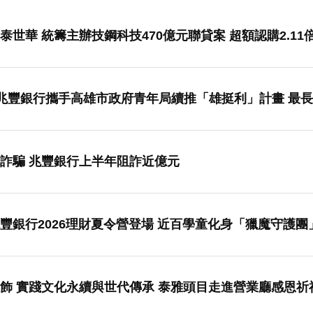
世華 統籌主辦技鋼科技470億元聯貸案 超額認購2.11
 兆豐銀行攜手高雄市政府青年局續推「雄挺利」計畫 最長
防堵詐團鎖定企業戶與跨境詐騙 兆豐銀行上半年阻詐近億元
豐銀行2026理財夏令營登場 近百學童化身「獵魔守護團