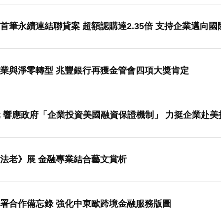
筆永續連結聯貸案 超額認購達2.35倍 支持企業邁向國
業與淨零轉型 兆豐銀行再獲金管會四項大獎肯定
萬美元 響應政府「企業投資美國融資保證機制」 力挺企業赴
兆豐銀行包場《埃及之王：法老》展 金融專業結合藝文賞析
署合作備忘錄 強化中東歐跨境金融服務版圖