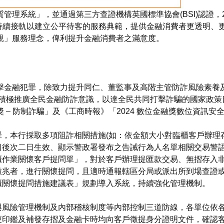
訴品質管理系統」，並通過第三方查證機構英國標準協會(BSI)認證，20
的持續接軌以建立公平待客的服務典範，提供金融消費者更透明、
親」服務理念，俾利提升金融消費者之滿意度。
擊金融犯罪，除致力提升同仁、董監事及高階主管防詐風險素養
積極推廣全民金融防詐意識，以達全民共同打擊詐騙的國家政策目標
– 防制詐騙」及《工商時報》「2024 數位金融獎數位資訊安全獎
罪，本行採取多項阻詐相關措施(如：依金額大小對臨櫃客戶辦理
日後次二日生效、顯示警政署發布之告誡行為人名單相關交易警語
櫃作業關懷客戶提問單」，對於客戶辦理提匯款交易、無摺存入
兆者，進行關懷提問，且適時通報轄區分局或派出所到場查證或
櫃關懷提問措施建議表」規劃導入系統，持續強化管理機制。
與風險管理機制及內部稽核制度等內部控制三道防線，各單位依
更印鑑及補發存摺及金融卡時均向客戶徵提身分證明文件，確認