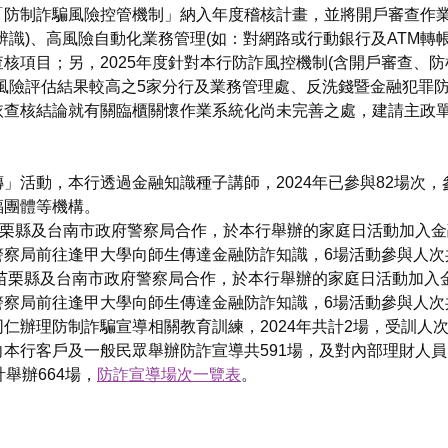
「防制詐騙風險控管機制」納入年度稽核計畫，並將開戶審查作
辨識)、高風險自動化業務管理(如：對網路或行動銀行及ATM轉
核項目；另，2025年度針對本行防詐風控機制(含開戶審查、
風險評估結果較高之5家分行及業務管理處、反洗錢暨金融犯罪
依查核結論就有關臨櫃關懷作業系統化尚未完善之處，建請主政
活動，本行透過金融知識種子講師，2024年已參與82場次，參
福團體等機構。
苗栗縣及台南市政府警察局合作，於本行舉辦的家庭日活動加入
察局前往逢甲大學向師生傳達金融防詐知識，6場活動參與人次共計
、苗栗縣及台南市政府警察局合作，於本行舉辦的家庭日活動加
察局前往逢甲大學向師生傳達金融防詐知識，6場活動參與人次共計
辦理防制詐騙宣導相關教育訓練，2024年共計2場，受訓人次計1
本行客戶及一般民眾舉辦防詐宣導共591場，及對內部理財人
舉辦664場，
防詐宣導場次一覽表
。