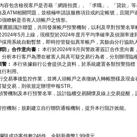
內容包含檢視客戶是否藉「網路拍賣」、「求職」、「貸款」等
路及ATM相關問題，並積極申請該服務項目或約定帳號，且開戶
加強瞭解是否有人頭帳戶之情形。
署鷹眼識詐聯盟，共同發展帳戶預警機制，以利及早對預警名單
024年5月上線，現模型於2024年度月平均準確率及偵測率達到
帳戶採用系統自動暫禁，即時控管疑似異常帳戶，其餘由分行協助
聯防」合作意向書：
本行於2024年9月與警政署簽訂合作意向
，分析本行客戶為潛在被害人與具可疑交易行為者，分別辦理臨
預警：
本行依據銀行公會提供之資料，於系統建置各類預警指標
進行利用。
行交易事後監控作業，並將人頭帳戶之表徵納入轉帳態樣及現金
疑交易，則依規定辦理申報STR。
預警機制及本行預警名單，設計臨櫃交易關懷及線上交易提醒，
管控機制；規劃建立自行聯防通報機制，提升本行阻詐效能。
攔阻成功案件數246件、金額新臺幣1.99億元。