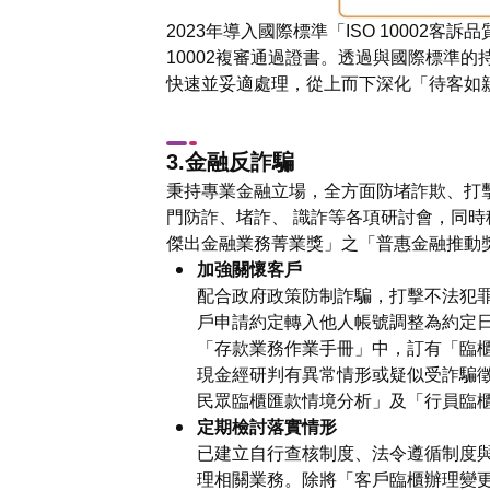
2023年導入國際標準「ISO 10002客
10002複審通過證書。透過與國際標準
快速並妥適處理，從上而下深化「待客如
3.金融反詐騙
秉持專業金融立場，全方面防堵詐欺、打
門防詐、堵詐、 識詐等各項研討會，同時
傑出金融業務菁業獎」之「普惠金融推動獎 
加強關懷客戶
配合政府政策防制詐騙，打擊不法犯
戶申請約定轉入他人帳號調整為約定
「存款業務作業手冊」中，訂有「臨
現金經研判有異常情形或疑似受詐騙徵
民眾臨櫃匯款情境分析」及「行員臨
定期檢討落實情形
已建立自行查核制度、法令遵循制度
理相關業務。除將「客戶臨櫃辦理變