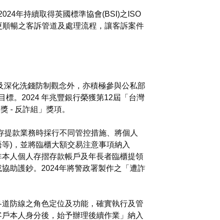
24年持續取得英國標準協會(BSI)之ISO
更順暢之客訴管道及處理流程，讓客訴案件
及深化洗錢防制觀念外，亦積極參與公私部
。2024 年兆豐銀行榮獲第12屆「台灣
 - 反詐組」獎項。
存提款業務時採行不同管控措施、將個人
等)，並將臨櫃大額交易注意事項納入
非本人個人存摺存款帳戶及年長者臨櫃提領
協助護鈔。2024年將警政署製作之「遭詐
各道防線之角色定位及功能，確實執行及管
客戶本人身分後，始予辦理後續作業」納入