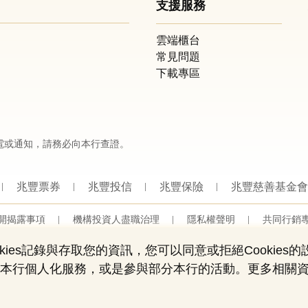
支援服務
雲端櫃台
常見問題
下載專區
電或通知，請務必向本行查證。
兆豐票券
兆豐投信
兆豐保險
兆豐慈善基金會
開揭露事項
機構投資人盡職治理
隱私權聲明
共同行銷
營業人：兆豐國際商業銀行股份有限公司
營利事業統一編號：03705903
ies記錄與存取您的資訊，您可以同意或拒絕Cookies
Copyright © by Mega International Commercial Bank
用部份本行個人化服務，或是參與部分本行的活動。更多相關