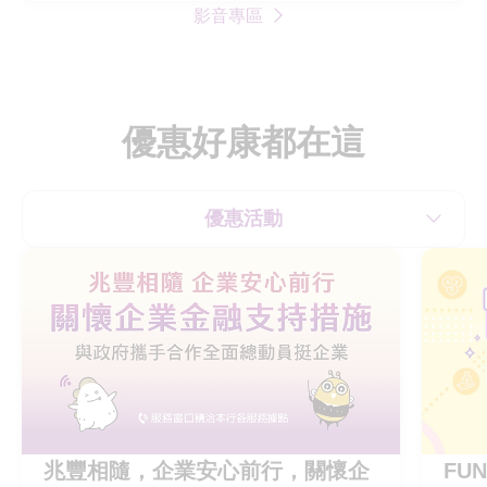
影音專區
金
融
行
動
優惠好康都在這
網
A
網
優惠活動
路
銀
行
及
行
動
銀
行
A
兆豐相隨，企業安心前行，關懷企
FU