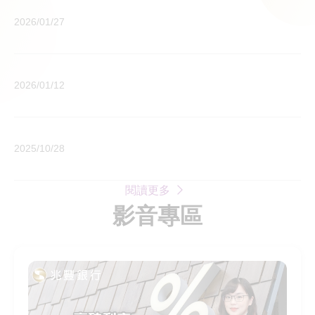
分
兆
韌
2026/01/27
認
豐
性
證
相
防
A
隨
空
阿
強
2026/01/12
企
演
姆
制
業
習
斯
更
安
本
特
新
客
心
2025/10/28
行
丹
通
戶
前
提
分
知
申
行
醒
行
閱讀更多
訴
關
您
終
影音專區
案
懷
於
止
件
企
演
其
之
業
習
銀
程
金
期
行
序
融
間
業