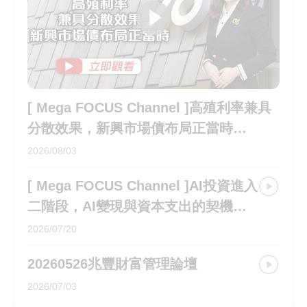
支
避
務
[ Mega FOCUS Channel ]
持
免
措
使
施
用
行
動
[ Mega FOCUS Channel ]高殖利率兼具
網
分散效果，新興市場債布局正當時
路
115.07.30EP293
2026/08/03
操
作
[ Mega FOCUS Channel ]AI投資進入
全
二階段，AI變現與資本支出的契機
球
115.07.16EP292
金
2026/07/20
融
20260526兆豐財富管理論壇
網
全
2026/07/03
球