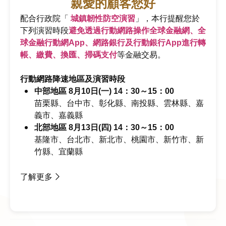
親愛的顧客您好
了解數位帳戶
配合行政院「
城鎮韌性防空演習
」，本行提醒您於
下列演習時段
避免透過行動網路操作全球金融網、全
球金融行動網App、網路銀行及行動銀行App進行轉
帳、繳費、換匯、掃碼支付
等金融交易。
最新消息
行動網路降速地區及演習時段
中部地區 8月10日(一) 14：30～15：00
苗栗縣、台中市、彰化縣、南投縣、雲林縣、嘉
業務公告
新聞稿
人才招募
義市、嘉義縣
北部地區 8月13日(四) 14：30～15：00
基隆市、台北市、新北市、桃園市、新竹市、新
配
2026/08/06
竹縣、宜蘭縣
合
行
了解更多
政
兆
2026/07/30
院
豐
「
身
鎮