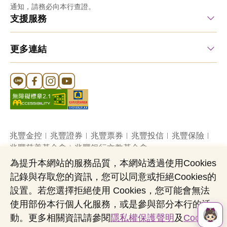
通知，請務必向本行查證。
支援服務
更多連結
Line 官方帳號
FB 官方帳號
Instagram 官方帳號
YouTube 官方帳號
兆豐金控
兆豐證券
兆豐票券
兆豐投信
兆豐保險
兆豐慈善基金會
兆豐銀行文教基金會
為提升本網站的服務品質，本網站透過使用Cookies
記錄與存取您的資訊，您可以同意或拒絕Cookies的
網站導覽
法定公開揭露事項
機構投資人盡職治理
設置。若您選擇拒絕使用 Cookies，您可能會無法
隱私權聲明
共同行銷專區
國內外幣清算
使用部份本行個人化服務，或是參與部分本行的活
營業人：兆豐國際商業銀行股份有限公司
動。更多相關資訊請參閱
隱私權保護聲明
及
Cookies
營利事業統一編號：03705903