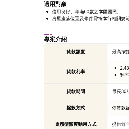
適用對象
信用良好、年滿60歲之本國國民。
房屋座落位置及條件需符本行相關規
專案介紹
貸款額度
最高按
2.
貸款利率
利
貸款期間
最長30
撥款方式
依貸款
累積型額度動用方式
提供符