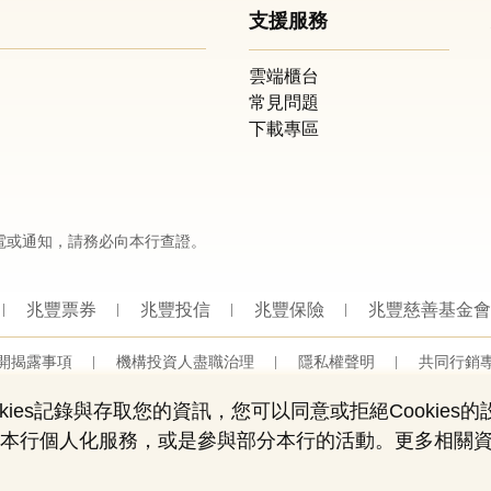
支援服務
雲端櫃台
常見問題
下載專區
電或通知，請務必向本行查證。
兆豐票券
兆豐投信
兆豐保險
兆豐慈善基金會
開揭露事項
機構投資人盡職治理
隱私權聲明
共同行銷
營業人：兆豐國際商業銀行股份有限公司
營利事業統一編號：03705903
ies記錄與存取您的資訊，您可以同意或拒絕Cookies
Copyright © by Mega International Commercial Bank
用部份本行個人化服務，或是參與部分本行的活動。更多相關