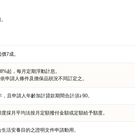
範。
鑑價7成。
488%起，每月定期浮動計息。
率依申請人條件及擔保品狀況不同訂定之。
年，且申請人年齡加計貸款期間合計須≧90。
額度採月平均法按月定額撥付金額或定額給予額度。
合生活安養目的之證明文件申請動用。