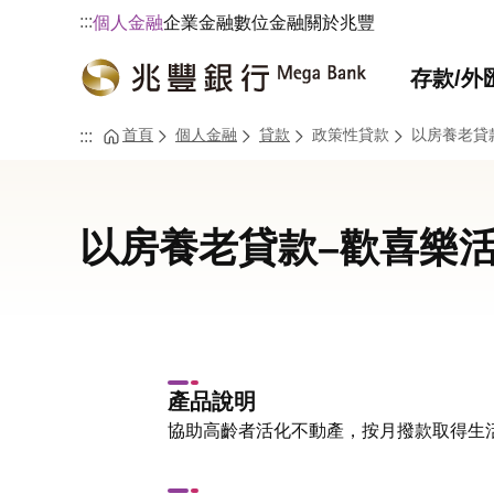
:::
個人金融
企業金融
數位金融
關於兆豐
存款/外
首頁
個人金融
貸款
政策性貸款
以房養老貸
:::
以房養老貸款–歡喜樂
產品說明
協助高齡者活化不動產，按月撥款取得生