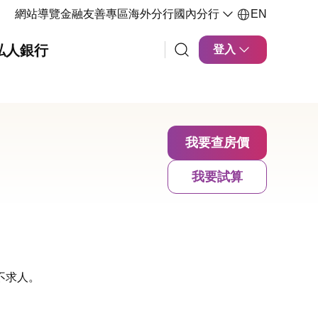
網站導覽
金融友善專區
海外分行
國內分行
EN
私人銀行
登入
我要查房價
我要試算
不求人。