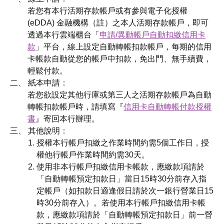
若您有本行活期存款帳戶或有參與電子化授權
(eDDA) 金融機構（註）之本人活期存款帳戶，即可
透過本行雲端櫃台「
申請/異動帳戶自動扣繳信用卡
款
」平台，線上設定自動轉帳扣款帳戶，每期的信用
卡帳款自動從您的帳戶中扣款，免出門、無手續費，
輕鬆付款。
二、 紙本申請：
若您欲設定其他行庫或第三人之活期存款帳戶為自動
轉帳扣款帳戶時，請填寫『
信用卡自動轉帳付款授權
書
』寄回本行辦理。
三、 其他說明：
授權本行帳戶扣繳之作業時間約需5個工作日，授
權他行帳戶作業時間約需30天。
使用非本行帳戶扣繳信用卡帳款，應繳款項請於
「自動轉帳預定扣款日」當日15時30分前存入指
定帳戶（如扣款日適逢假日請於次一銀行營業日15
時30分前存入）。若使用本行帳戶扣繳信用卡帳
款，應繳款項請於「自動轉帳預定扣款日」前一營