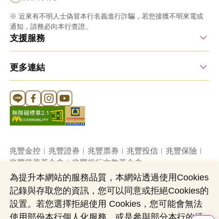
※ 近來有不明人士偽冒本行名義進行詐騙，若您接獲不明來電或
通知，請務必向本行查證。
支援服務
更多連結
Line 官方帳號
FB 官方帳號
Instagram 官方帳號
YouTube 官方帳號
兆豐金控
兆豐證券
兆豐票券
兆豐投信
兆豐保險
兆豐慈善基金會
兆豐銀行文教基金會
為提升本網站的服務品質，本網站透過使用Cookies
記錄與存取您的資訊，您可以同意或拒絕Cookies的
網站導覽
法定公開揭露事項
機構投資人盡職治理
設置。若您選擇拒絕使用 Cookies，您可能會無法
隱私權聲明
共同行銷專區
國內外幣清算
使用部份本行個人化服務，或是參與部分本行的活