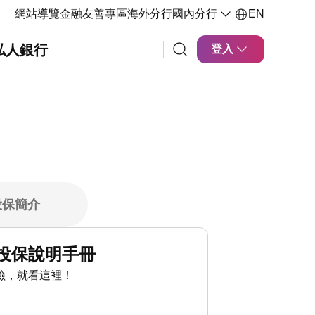
網站導覽
金融友善專區
海外分行
國內分行
EN
私人銀行
登入
投保簡介
投保說明手冊
險，就看這裡！