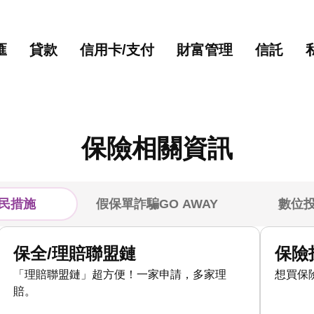
主要內容
網站導覽
匯
貸款
信用卡/支付
財富管理
信託
保險相關資訊
民措施
假保單詐騙GO AWAY
數位
保全/理賠聯盟鏈
保險
「理賠聯盟鏈」超方便！一家申請，多家理
想買保
賠。