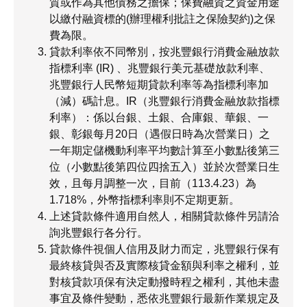
質或作為其他債務之擔保；保費融資之資金用途
以繳付融資標的(辦理權利批註之保險契約)之保
費為限。
貸款利率依不同幣別，按兆豐銀行消費金融放款
指標利率 (IR) 、兆豐銀行美元基礎放款利率、
兆豐銀行人民幣短期貸款利率等為指標利率加
（減）碼計息。IR（兆豐銀行消費金融放款指標
利率）：係以台銀、土銀、合庫銀、華銀、一
銀、彰銀每月20日（遇假日時為次營業日）之
一年期定儲機動利率平均數計算至小數點後第三
位（小數點後第四位四捨五入）並於次營業日生
效，且每月調整一次，目前（113.4.23）為
1.718%，外幣指標利率則不定期更新。
上述貸款條件適用自然人，相關貸款條件另請洽
詢兆豐銀行各分行。
貸款條件視個人信用及財力而定，兆豐銀行保有
最終核貸與否及實際核貸金額與利率之權利，並
對核貸款項保有決定動撥時程之權利，其他未盡
事宜及條件變動，悉依兆豐銀行最新作業規定及