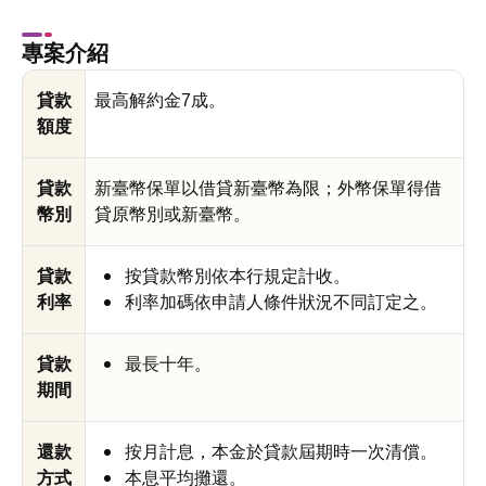
專案介紹
貸款
最高解約金7成。
額度
貸款
新臺幣保單以借貸新臺幣為限；外幣保單得借
幣別
貸原幣別或新臺幣。
貸款
按貸款幣別依本行規定計收。
利率
利率加碼依申請人條件狀況不同訂定之。
貸款
最長十年。
期間
還款
按月計息，本金於貸款屆期時一次清償。
方式
本息平均攤還。