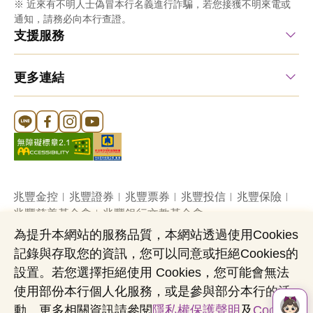
※ 近來有不明人士偽冒本行名義進行詐騙，若您接獲不明來電或
通知，請務必向本行查證。
支援服務
更多連結
Line 官方帳號
FB 官方帳號
Instagram 官方帳號
YouTube 官方帳號
兆豐金控
兆豐證券
兆豐票券
兆豐投信
兆豐保險
兆豐慈善基金會
兆豐銀行文教基金會
為提升本網站的服務品質，本網站透過使用Cookies
記錄與存取您的資訊，您可以同意或拒絕Cookies的
網站導覽
法定公開揭露事項
機構投資人盡職治理
設置。若您選擇拒絕使用 Cookies，您可能會無法
隱私權聲明
共同行銷專區
國內外幣清算
使用部份本行個人化服務，或是參與部分本行的活
營業人：兆豐國際商業銀行股份有限公司
動。更多相關資訊請參閱
隱私權保護聲明
及
Cookies