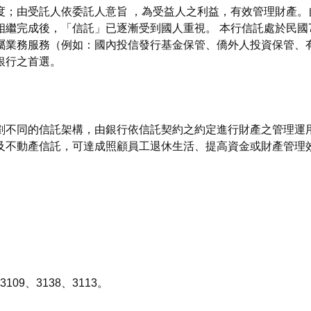
；由受託人依委託人意旨 ，為受益人之利益，有效管理財產。自
相繼完成後，「信託」已逐漸受到國人重視。 本行信託處於民國
屬業務服務（例如：國內投信發行基金保管、僑外人投資保管、
銀行之首選。
劃不同的信託架構，由銀行依信託契約之約定進行財產之管理運用
及不動產信託，可達成照顧員工退休生活、提高資金或財產管理
109、3138、3113。