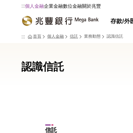
:::
個人金融
企業金融
數位金融
關於兆豐
存款/外
首頁
個人金融
信託
業務動態
認識信託
:::
認識信託
信託