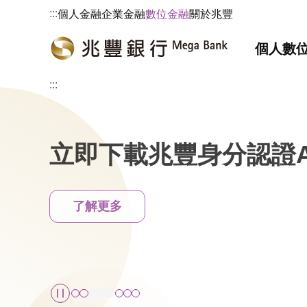
:::
個人金融
企業金融
數位金融
關於兆豐
個人數
:::
立即下載兆豐身分認證A
了解更多
暫停播放