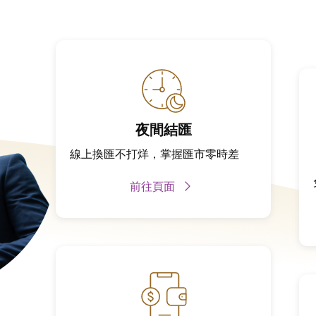
夜間結匯
線上換匯不打烊，掌握匯市零時差
前往頁面