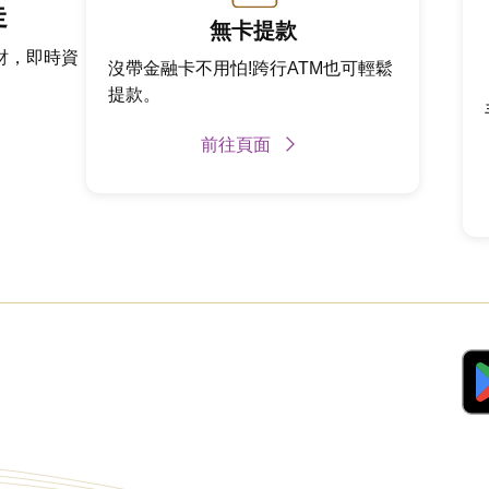
走
無卡提款
財，即時資
沒帶金融卡不用怕!跨行ATM也可輕鬆
提款。
前往頁面