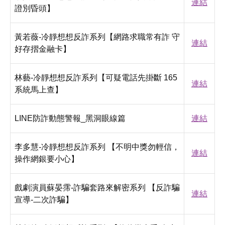
連結
證別昏頭】
黃若薇-冷靜想想反詐系列【網路求職常有詐 守
連結
好存摺金融卡】
林藝-冷靜想想反詐系列【可疑電話先掛斷 165
連結
系統馬上查】
LINE防詐動態警報_黑洞眼線篇
連結
李多慧-冷靜想想反詐系列 【不明中獎勿輕信，
連結
操作網銀要小心】
戲劇演員蘇晏霈-詐騙套路來解密系列 【反詐騙
連結
宣導-二次詐騙】