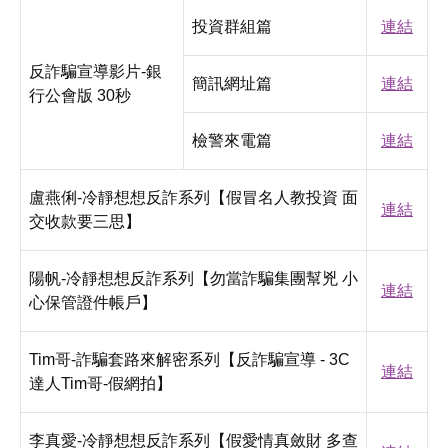
投資群組篇
連結
反詐騙宣導影片-銀
簡訊網址篇
連結
行公會版 30秒
檢警來電篇
連結
盧燕俐-冷靜想想反詐系列【假冒名人教投資 面
連結
交收款要三思】
陽帆-冷靜想想反詐系列【勿當詐騙集團幫兇 小
連結
心保管證件帳戶】
Tim哥-詐騙套路來解密系列【反詐騙宣導 - 3C
連結
達人Tim哥-假網拍】
李真愛-冷靜想想反詐系列【假愛情真斂財 多查