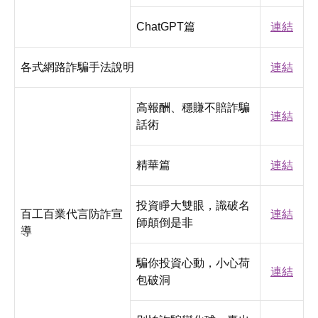
ChatGPT篇
連結
各式網路詐騙手法說明
連結
高報酬、穩賺不賠詐騙
連結
話術
精華篇
連結
投資睜大雙眼，識破名
百工百業代言防詐宣
連結
師顛倒是非
導
騙你投資心動，小心荷
連結
包破洞