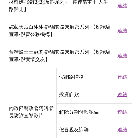
林郁婷-冷靜想想反詐系列 -【僥倖當車手 人生
連結
路難走】
綜藝天后白冰冰-詐騙套路來解密系列 【反詐騙
連結
宣導-假冒公務機構】
台灣蝶王王冠閎-詐騙套路來解密系列 【反詐騙
連結
宣導-假愛情交友】
假網路購物
連結
投資詐欺
連結
內政部警政署阿昭署
解除分期付款詐騙
連結
長防詐宣導影片
假冒親友詐騙
連結