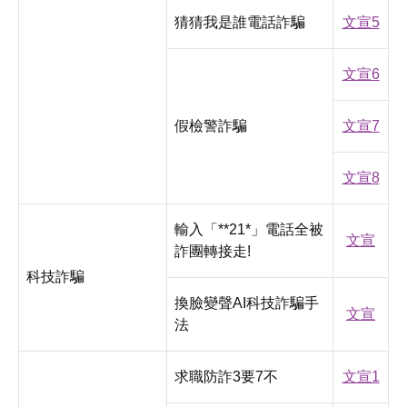
猜猜我是誰電話詐騙
文宣5
文宣6
假檢警詐騙
文宣7
文宣8
輸入「**21*」電話全被
文宣
詐團轉接走!
科技詐騙
換臉變聲AI科技詐騙手
文宣
法
求職防詐3要7不
文宣1