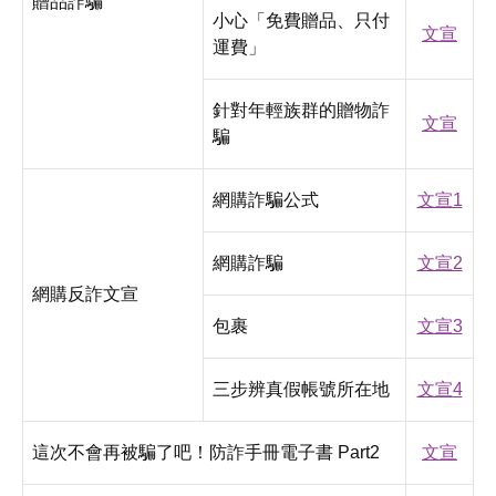
贈品詐騙
小心「免費贈品、只付
文宣
運費」
針對年輕族群的贈物詐
文宣
騙
網購詐騙公式
文宣1
網購詐騙
文宣2
網購反詐文宣
包裹
文宣3
三步辨真假帳號所在地
文宣4
這次不會再被騙了吧！防詐手冊電子書 Part2
文宣