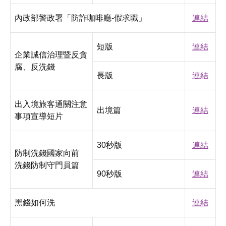
內政部警政署「防詐咖啡廳-假求職」
連結
短版
連結
企業誠信治理暨反貪
腐、反洗錢
長版
連結
出入境旅客通關注意
出境篇
連結
事項宣導短片
30秒版
連結
防制洗錢國家向前
洗錢防制守門員篇
90秒版
連結
黑錢如何洗
連結