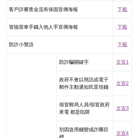
客戶詳審查金流有保固宣傳海報
下載
冒險當車手錢入他人手宣傳海報
下載
防詐小警語
下載
防詐騙關鍵字
文宣1
政府不會以簡訊或電子
文宣2
郵件主動通知民眾領錢
假冒郵局人員/假冒政府
文宣3
來電 都是陷阱
別因急用錢變成詐團目
文宣4
標