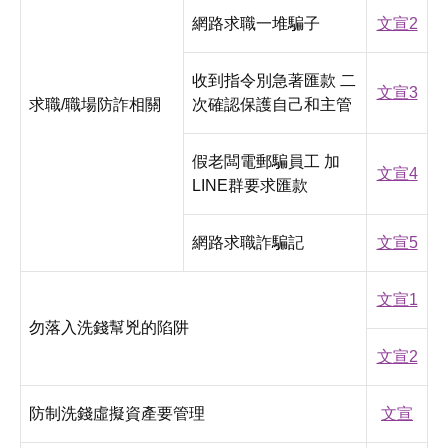
網路求職一堆騙子
文宣2
收到指令別急著匯款 二
文宣3
求職/職場防詐相關
次確認保護自己和主管
假老闆電郵騙員工 加
文宣4
LINE群要求匯款
網路求職詐騙記
文宣5
文宣1
勿落入洗錢幫兇的陷阱
文宣2
防制洗錢虛擬資產要管理
文宣