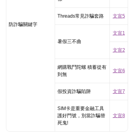
Threads常見詐騙套路
文宣5
防詐騙關鍵字
文宣1
暑假三不曲
文宣2
網購戰鬥陀螺 積蓄從有
文宣6
到無
假投資詐騙陷阱
文宣7
SIM卡是重要金融工具
護好門號，別當詐騙替
文宣8
死鬼!