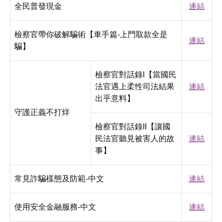
全民普發現金
連結
檢察官帶你破解騙術【車手篇-上門取款全是
連結
騙】
檢察官對話錄I【當國民
法官遇上柔性司法結果
連結
出乎意料】
守護正義不打烊
檢察官對話錄II【讓國
民法官聽見被害人的故
連結
事】
常見詐騙樣態及防範-中文
連結
使用安全金融服務-中文
連結