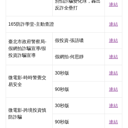
別怕詐騙變化球，轟出
連結
反詐全壘打
165防詐學堂-主動查證
連結
假投資-張語噥
連結
臺北市政府警察局-
假網拍詐騙宣導/假
投資詐騙宣導
假網拍-何思靜
連結
30秒版
連結
微電影-時時警覺交
易安全
90秒版
連結
30秒版
連結
微電影-跨境投資慎
防詐騙
90秒版
連結