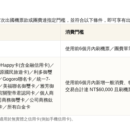
付當次出國機票款或團費達指定門檻，並符合以下條件，即可享有
消費門檻
使用前6個月內刷機票／團費單筆達 
Happy卡(含金融信用卡)／
(含原國民旅遊卡)／利多御璽
ogoro聯名卡／統一7-
使用前6個月內新增一般消費、
卡／美福聯名御璽卡／雅芳御
交易合計達 NT$60,000 且刷機
宮關聖帝君認同卡／個人商
A公司商務御璽卡／公司商務鈦
卡／所有白金卡
適用於無實體之信用卡(例如手機信用卡)。