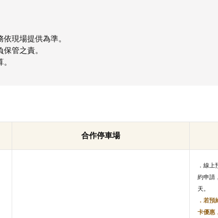
務依現場提供為準。
負保管之責。
算。
合作停車場
．線上
約申請
天。
．若預
卡優惠