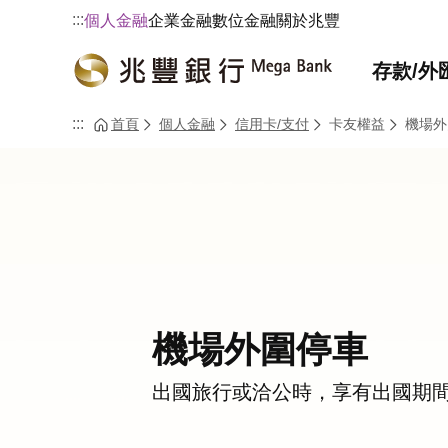
:::
個人金融
企業金融
數位金融
關於兆豐
存款/外
:::
首頁
個人金融
信用卡/支付
卡友權益
機場外
機場外圍停車
出國旅行或洽公時，享有出國期
車之優惠！