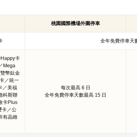
桃園國際機場外圍停車
卡
全年免費停車天數 
Happy卡
Mega
／雙幣鈦金
名卡／統一
名卡／美福
每次最高 6 日
德科斯聯
全年免費停車天數最高 15 日
Plus
御璽卡／公
所有晶緻