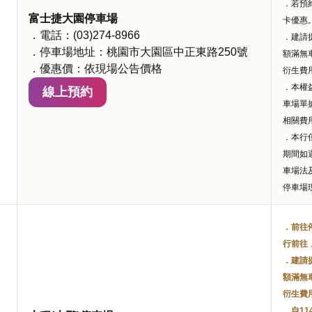
．若預
富士捷大園停車場
卡優惠
．電話：(03)274-8966
．建請
．停車場地址：桃園市大園區中正東路250號
額滿無
．優惠價：依現場公告價格
衍生費
．本權
線上預約
車場單
相關費
．本行
期間如
車場法
停車場
．前往
行前往
．建請
額滿無
衍生費
．自11