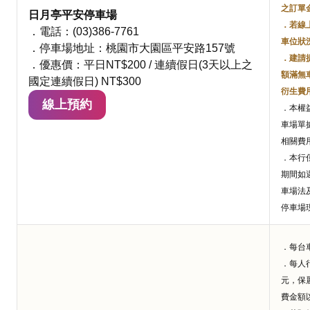
之訂單
日月亭平安停車場
．若線
．電話：(03)386-7761
車位狀
．停車場地址：桃園市大園區平安路157號
．建請
．優惠價：平日NT$200 / 連續假日(3天以上之
額滿無
國定連續假日) NT$300
衍生費
線上預約
．本權
車場單
相關費
．本行
期間如
車場法
停車場
．每台
．每人
元，保
費金額