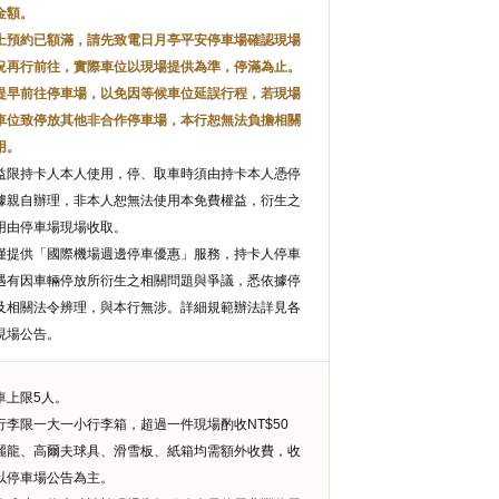
金額。
上預約已額滿，請先致電日月亭平安停車場確認現場
況再行前往，實際車位以現場提供為準，停滿為止。
提早前往停車場，以免因等候車位延誤行程，若現場
車位致停放其他非合作停車場，本行恕無法負擔相關
用。
益限持卡人本人使用，停、取車時須由持卡本人憑停
據親自辦理，非本人恕無法使用本免費權益，衍生之
用由停車場現場收取。
僅提供「國際機場週邊停車優惠」服務，持卡人停車
遇有因車輛停放所衍生之相關問題與爭議，悉依據停
及相關法令辨理，與本行無涉。詳細規範辦法詳見各
現場公告。
車上限5人。
行李限一大一小行李箱，超過一件現場酌收NT$50
麗龍、高爾夫球具、滑雪板、紙箱均需額外收費，收
以停車場公告為主。