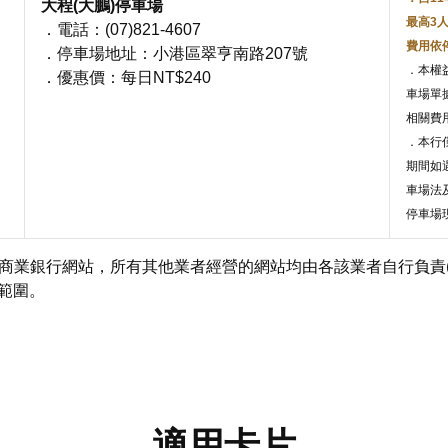
大程(大鵬)停車場
最高3
．電話：(07)821-4607
費用依
．停車場地址：小港區翠亨南路207號
．本權
．優惠價：每日NT$240
車場單
相關費
．本行
期間如
車場法
停車場
際商業銀行網站，所有其他業者經營的網站均由各該業者自行負責
範圍。
適用卡片