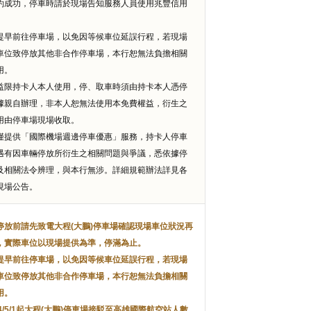
約成功，停車時請於現場告知服務人員使用兆豐信用
。
提早前往停車場，以免因等候車位延誤行程，若現場
車位致停放其他非合作停車場，本行恕無法負擔相關
用。
益限持卡人本人使用，停、取車時須由持卡本人憑停
據親自辦理，非本人恕無法使用本免費權益，衍生之
用由停車場現場收取。
僅提供「國際機場週邊停車優惠」服務，持卡人停車
遇有因車輛停放所衍生之相關問題與爭議，悉依據停
及相關法令辨理，與本行無涉。詳細規範辦法詳見各
現場公告。
停放前請先致電大程(大鵬)停車場確認現場車位狀況再
，實際車位以現場提供為準，停滿為止。
提早前往停車場，以免因等候車位延誤行程，若現場
車位致停放其他非合作停車場，本行恕無法負擔相關
用。
4/5/1起大程(大鵬)停車場接駁至高雄國際航空站人數