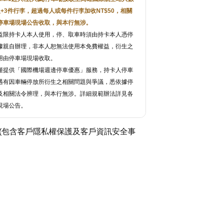
人+3件行李，超過每人或每件行李加收NT$50，相關
停車場現場公告收取，與本行無涉。
益限持卡人本人使用，停、取車時須由持卡本人憑停
據親自辦理，非本人恕無法使用本免費權益，衍生之
用由停車場現場收取。
僅提供「國際機場週邊停車優惠」服務，持卡人停車
遇有因車輛停放所衍生之相關問題與爭議，悉依據停
及相關法令辨理，與本行無涉。詳細規範辦法詳見各
現場公告。
(包含客戶隱私權保護及客戶資訊安全事