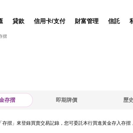
主要內容
網站導覽
匯
貸款
信用卡/支付
財富管理
信託
存摺
金存摺
即期牌價
歷
「存摺」來登錄買賣交易記錄，您可委託本行買進黃金存入存摺