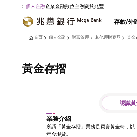
:::
個人金融
企業金融
數位金融
關於兆豐
存款/外
首頁
個人金融
財富管理
其他理財商品
黃金
:::
黃金存摺
認識黃
業務介紹
所謂「黃金存摺」業務是買賣黃金時，以
黃金現貨。