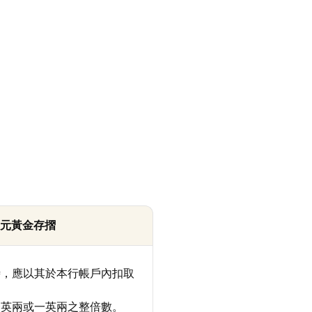
元黃金存摺
時，應以其於本行帳戶內扣取
一英兩或一英兩之整倍數。