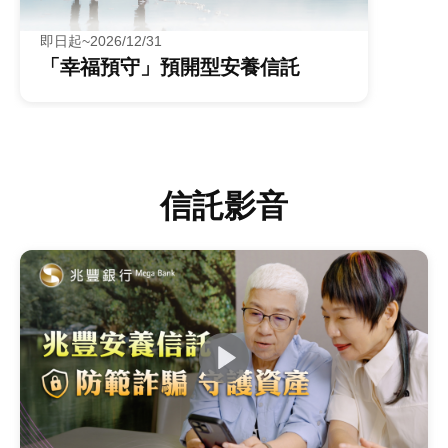
即日起~2026/12/31
「幸福預守」預開型安養信託
信託影音
兆豐銀行 照顧恁ㄟ人生-兆豐銀行安