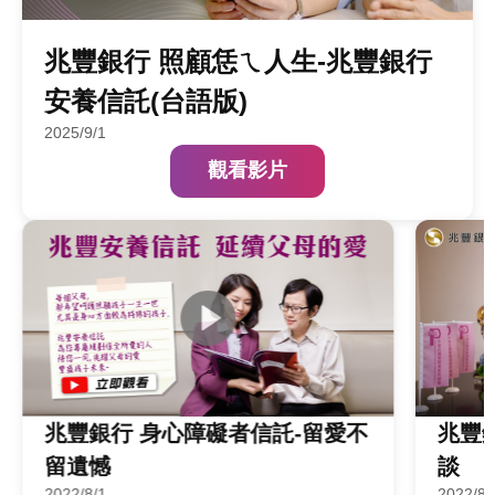
兆豐銀行 照顧恁ㄟ人生-兆豐銀行
安養信託(台語版)
2025/9/1
觀看影片
留愛不留遺憾
兆豐銀行 身心障礙者信託個案訪談
兆豐銀行 身心障礙者信託個案訪
兆豐
2021/5/
談
2022/8/1