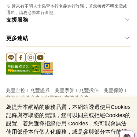
※ 近來有不明人士偽冒本行名義進行詐騙，若您接獲不明來電或
通知，請務必向本行查證。
支援服務
更多連結
Line 官方帳號
FB 官方帳號
Instagram 官方帳號
YouTube 官方帳號
兆豐金控
兆豐證券
兆豐票券
兆豐投信
兆豐保險
兆豐慈善基金會
兆豐銀行文教基金會
為提升本網站的服務品質，本網站透過使用Cookies
記錄與存取您的資訊，您可以同意或拒絕Cookies的
網站導覽
法定公開揭露事項
機構投資人盡職治理
設置。若您選擇拒絕使用 Cookies，您可能會無法
隱私權聲明
共同行銷專區
國內外幣清算
使用部份本行個人化服務，或是參與部分本行的活
營業人：兆豐國際商業銀行股份有限公司