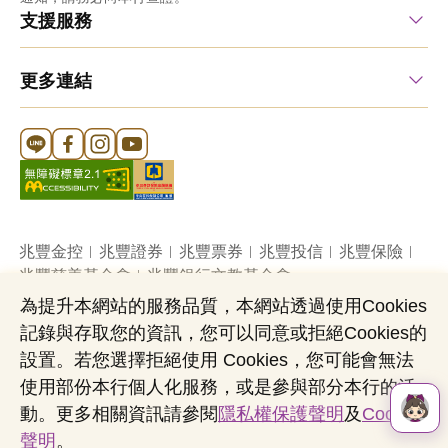
支援服務
更多連結
Line 官方帳號
FB 官方帳號
Instagram 官方帳號
YouTube 官方帳號
兆豐金控
兆豐證券
兆豐票券
兆豐投信
兆豐保險
兆豐慈善基金會
兆豐銀行文教基金會
為提升本網站的服務品質，本網站透過使用Cookies
記錄與存取您的資訊，您可以同意或拒絕Cookies的
網站導覽
法定公開揭露事項
機構投資人盡職治理
設置。若您選擇拒絕使用 Cookies，您可能會無法
隱私權聲明
共同行銷專區
國內外幣清算
使用部份本行個人化服務，或是參與部分本行的活
營業人：兆豐國際商業銀行股份有限公司
動。更多相關資訊請參閱
隱私權保護聲明
及
Cookies
營利事業統一編號：03705903
聲明
。