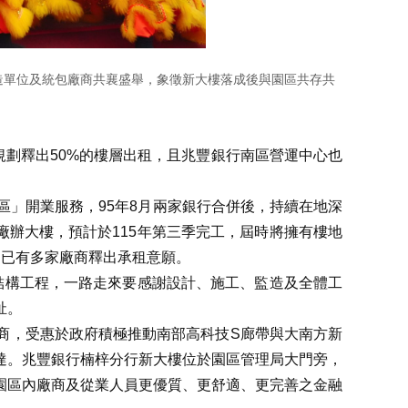
監造單位及統包廠商共襄盛舉，象徵新大樓落成後與園區共存共
規劃釋出50%的樓層出租，且兆豐銀行南區營運中心也
區」開業服務，95年8月兩家銀行合併後，持續在地深
廠辦大樓，預計於115年第三季完工，屆時將擁有樓地
租，已有多家廠商釋出承租意願。
體結構工程，一路走來要感謝設計、施工、監造及全體工
祉。
商，受惠於政府積極推動南部高科技S廊帶與大南方新
達。兆豐銀行楠梓分行新大樓位於園區管理局大門旁，
園區內廠商及從業人員更優質、更舒適、更完善之金融