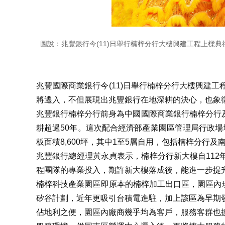
圖說：兆豐銀行今(11)日舉行楠梓分行大樓興建工程上樑
兆豐國際商業銀行今(11)日舉行楠梓分行大樓興建
將遷入，不但展現出兆豐銀行在地深耕的決心，也象
兆豐銀行楠梓分行前身為中國國際商業銀行楠梓分行及
耕超過50年。這次配合經濟部產業園區管理局行政場
板面積8,600坪，其中1至5層自用，包括楠梓分行
兆豐銀行總經理黃永貞表示，楠梓分行新大樓自112
程團隊的專業投入，期許新大樓落成後，能進一步提
楠梓科技產業園區即原本的楠梓加工出口區，園區內
矽谷計劃，近年更吸引台積電進駐，加上該區為早期
佔地利之便，園區內廠商幾乎均為客戶，服務客群也