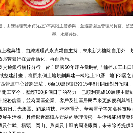
典禮，由總經理黃永貞(右五)率高階主管參與，並邀請園區管理局長官、
榮、永續共好。
工程上樑典禮，由總經理黃永貞親自主持，未來新大樓除自用外，
徵兆豐銀行在資產活化、再創新局。
交通銀行楠梓分行，皆自民國60年即在當時的「楠梓加工出口
域整建計畫，將原東側土地規劃興建一棟地上10層、地下3層之
及南區營運中心皆將進駐，6至10層規劃於115年6月開始對外招
年開工至今，歷經700多個日子的努力，已順利完成10層樓主
升服務能量，並為園區企業、客戶及社區居民帶來更多便利與福
現有日月光集團、穎崴科技、楠梓電子、華泰電子等知名科技廠
發展生活圈、具備鄰近高鐵左營站的地理優勢，生活機能相當發
擴及仁武、橋頭、岡山、燕巢及市區的周邊廠商，未來除將提供