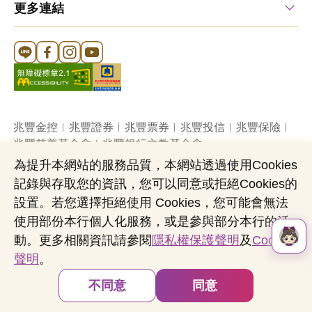
更多連結
Line 官方帳號
FB 官方帳號
Instagram 官方帳號
YouTube 官方帳號
兆豐金控
兆豐證券
兆豐票券
兆豐投信
兆豐保險
兆豐慈善基金會
兆豐銀行文教基金會
為提升本網站的服務品質，本網站透過使用Cookies
記錄與存取您的資訊，您可以同意或拒絕Cookies的
網站導覽
法定公開揭露事項
機構投資人盡職治理
設置。若您選擇拒絕使用 Cookies，您可能會無法
隱私權聲明
共同行銷專區
國內外幣清算
使用部份本行個人化服務，或是參與部分本行的活
營業人：兆豐國際商業銀行股份有限公司
動。更多相關資訊請參閱
隱私權保護聲明
及
Cookies
營利事業統一編號：03705903
聲明
。
Copyright © by Mega International Commercial
Bank
不同意
同意