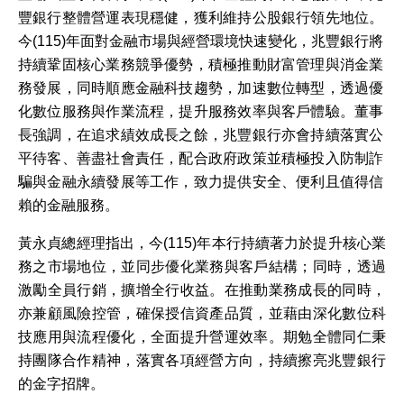
豐銀行整體營運表現穩健，獲利維持公股銀行領先地位。
今
(115)
年面對
金融市場與經營環境快速變化，兆豐銀行將
持續鞏固核心業務競爭優勢，積極推動財富管理與消金業
務發展，同時順應金融科技趨勢，加速數位轉型，透過優
化數位服務與作業流程，提升服務效率與客戶體驗。董事
長強調，在追求績效成長之餘，兆豐銀行亦會持續落實公
平待客、善盡社會責任，配合政府政策並積極投入防制詐
騙與金融永續發展等工作，致力提供安全、便利且值得信
賴的金融服務
。
黃永貞總經理指出，今
(115)
年本行持續著力於提升核心業
務之市場地位，並同步優化業務與客戶結構；同時，透過
激勵全員行銷，擴增全行收益。在推動業務成長的同時，
亦兼顧風險控管，確保授信資產品質，並藉由深化數位科
技應用與流程優化，全面提升營運效率。期勉全體同仁秉
持團隊合作精神，落實各項經營方向，持續擦亮兆豐銀行
的金字招牌。