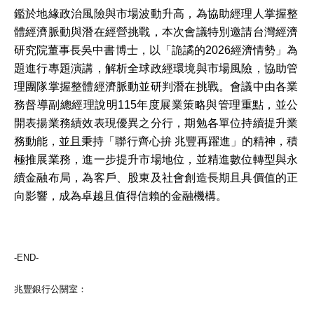
鑑於地緣政治風險與市場波動升高，為協助經理人掌握整
體經濟脈動與潛在經營挑戰，本次會議特別邀請台灣經濟
研究院董事長吳中書博士，以「詭譎的
2026
經濟情勢」為
題進行專題演講，解析全球政經環境與市場風險，協助管
理團隊掌握整體經濟脈動並研判潛在挑戰。會議中由各業
務督導副總經理說明
115
年度展業策略與管理重點，並公
開表揚業務績效表現優異之分行，期勉各單位持續提升業
務動能
，並且秉持「聯行齊心拚
兆豐再躍進」的精神，積
極推展業務，進一步提升市場地位，並精進數位轉型與永
續金融布局，為客戶、股東及社會創造長期且具價值的正
向影響，成為卓越且值得信賴的金融機構。
-END-
兆豐銀行公關室：