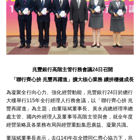
兆豐銀行高階主管行務會議
24
日召開
「聯行齊心拚
兆豐再躍進」擴大核心業務
續拚
穩健成長
為凝聚全行向心力、強化經營動能，兆豐銀行
24
日於總行
大樓舉行
115
年全行經理人行務會議，以「
聯行齊心拚 兆
豐再躍進
」為主題，由董瑞斌董事長、黃永貞總經理率總
處主管、國內外經理人及董事等高階主管與會，就全年度
經營策略及各業務布局與經營重點集思廣益、凝聚共識。
董瑞斌董事長表示，去
(114)
年在全體同仁齊心協力下，兆