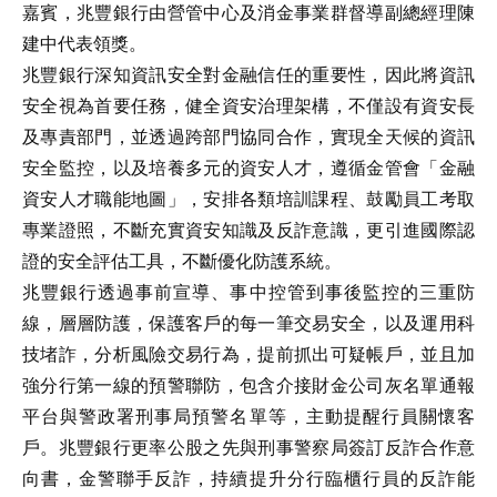
嘉賓，兆豐銀行由營管中心及消金事業群督導副總經理陳
建中代表領獎。
兆豐銀行深知資訊安全對金融信任的重要性，因此將資訊
安全視為首要任務，健全資安治理架構，不僅設有資安長
及專責部門，並透過跨部門協同合作，實現全天候的資訊
安全監控，以及培養多元的資安人才，遵循金管會「金融
資安人才職能地圖」，安排各類培訓課程、鼓勵員工考取
專業證照，不斷充實資安知識及反詐意識，更引進國際認
證的安全評估工具，不斷優化防護系統。
兆豐銀行透過事前宣導、事中控管到事後監控的三重防
線，層層防護，保護客戶的每一筆交易安全，以及運用科
技堵詐，分析風險交易行為，提前抓出可疑帳戶，並且加
強分行第一線的預警聯防，包含介接財金公司灰名單通報
平台與警政署刑事局預警名單等，主動提醒行員關懷客
戶。兆豐銀行更率公股之先與刑事警察局簽訂反詐合作意
向書，金警聯手反詐，持續提升分行臨櫃行員的反詐能