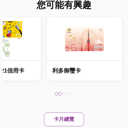
您可能有興趣
21信用卡
利多御璽卡
卡片總覽