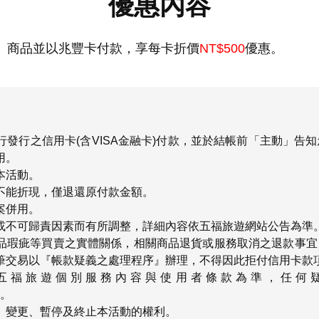
優惠內容
】商品並以兆豐卡付款，享每卡折價
NT$500
優惠。
行發行之信用卡
(
含
VISA
金融卡
)
付款，並於結帳前「主動」告知
用。
本活動。
不能折現，僅退還原付款金額。
案併用。
或不可歸責因素而有所調整，詳細內容依五福旅遊網站公告為準
品瑕疵等買賣之實體關係，相關商品退貨或服務取消之退款事宜
筆交易以『帳款疑義之處理程序』辦理，不得因此拒付信用卡款
五福旅遊個別服務內容與使用者條款為準，任何
。
、變更、暫停及終止本活動的權利。