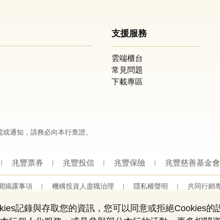
支援服務
雲端櫃台
常見問題
下載專區
電或通知，請務必向本行查證。
兆豐票券
兆豐投信
兆豐保險
兆豐慈善基金會
開揭露事項
機構投資人盡職治理
隱私權聲明
共同行銷
營業人：兆豐國際商業銀行股份有限公司
營利事業統一編號：03705903
ies記錄與存取您的資訊，您可以同意或拒絕Cookies
Copyright © by Mega International Commercial Bank