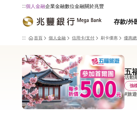
:::
個人金融
企業金融
數位金融
關於兆豐
存款/外
:::
首頁
個人金融
信用卡/支付
刷卡優惠
優惠總
五福
活動期間
強
#旅