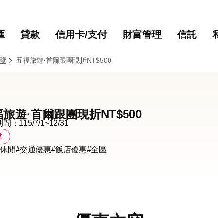
主要內容
網站導覽
匯
貸款
信用卡/支付
財富管理
信託
覽
五福旅遊·首爾跟團現折NT$500
旅遊·首爾跟團現折NT$500
：115/7/1~12/31
檔
遊休閒
#交通優惠
#飯店優惠
#全區