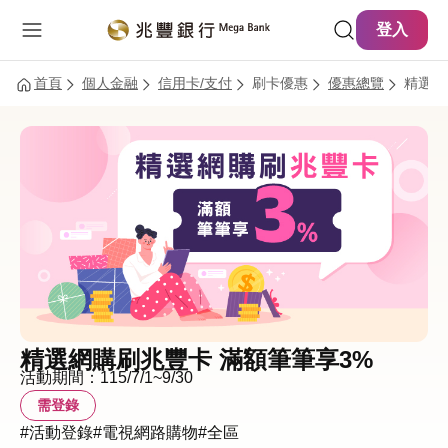
主要內容
網站導覽
登入
首頁
個人金融
信用卡/支付
刷卡優惠
優惠總覽
精選網
精選網購刷兆豐卡 滿額筆筆享3%
活動期間：115/7/1~9/30
需登錄
#活動登錄
#電視網路購物
#全區