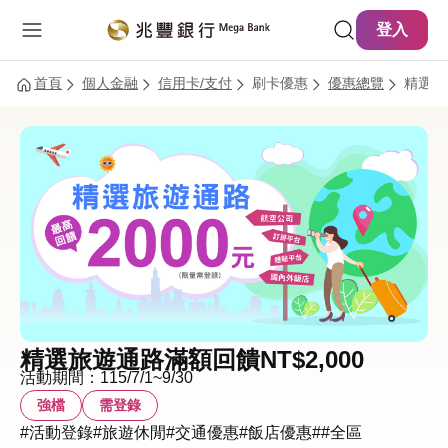
主要內容
網站導覽
登入
首頁
個人金融
信用卡/支付
刷卡優惠
優惠總覽
精選旅
精選旅遊通路滿額回饋NT$2,000
活動期間：115/7/1~9/30
強檔
需登錄
#活動登錄
#旅遊休閒
#交通優惠
#飯店優惠
#
#全區