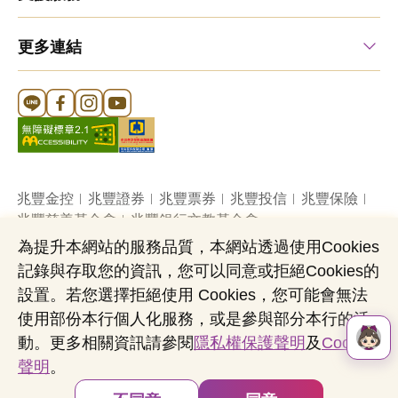
更多連結
Line 官方帳號
FB 官方帳號
Instagram 官方帳號
YouTube 官方帳號
兆豐金控
兆豐證券
兆豐票券
兆豐投信
兆豐保險
兆豐慈善基金會
兆豐銀行文教基金會
為提升本網站的服務品質，本網站透過使用Cookies
記錄與存取您的資訊，您可以同意或拒絕Cookies的
網站導覽
法定公開揭露事項
機構投資人盡職治理
設置。若您選擇拒絕使用 Cookies，您可能會無法
隱私權聲明
共同行銷專區
國內外幣清算
使用部份本行個人化服務，或是參與部分本行的活
營業人：兆豐國際商業銀行股份有限公司
動。更多相關資訊請參閱
隱私權保護聲明
及
Cookies
營利事業統一編號：03705903
聲明
。
Copyright © by Mega International Commercial
Bank