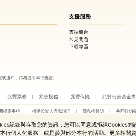
支援服務
雲端櫃台
常見問題
下載專區
電或通知，請務必向本行查證。
兆豐票券
兆豐投信
兆豐保險
兆豐慈善基金會
開揭露事項
機構投資人盡職治理
隱私權聲明
共同行銷
營業人：兆豐國際商業銀行股份有限公司
營利事業統一編號：03705903
ies記錄與存取您的資訊，您可以同意或拒絕Cookies
Copyright © by Mega International Commercial Bank
用部份本行個人化服務，或是參與部分本行的活動。更多相關