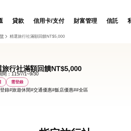
主要內容
網站導覽
匯
貸款
信用卡/支付
財富管理
信託
覽
精選旅行社滿額回饋NT$5,000
旅行社滿額回饋NT$5,000
：115/7/1~9/30
檔
需登錄
動登錄
#旅遊休閒
#交通優惠
#飯店優惠
#
#全區