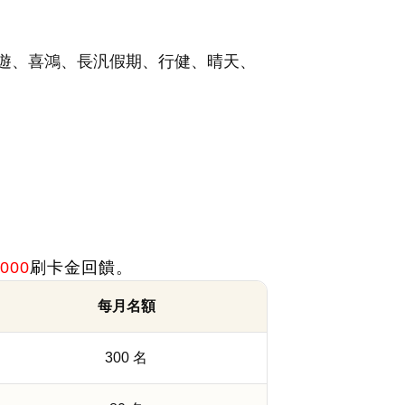
旅遊、喜鴻、長汎假期、行健、晴天、
,000
刷卡金回饋。
每月名額
300 名