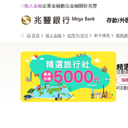
:::
個人金融
企業金融
數位金融
關於兆豐
存款/外
:::
首頁
個人金融
信用卡/支付
刷卡優惠
優惠總
精選
活動期間
強
#活