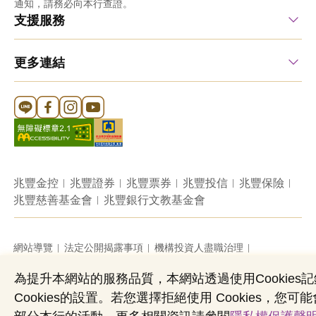
通知，請務必向本行查證。
支援服務
更多連結
Line 官方帳號
FB 官方帳號
Instagram 官方帳號
YouTube 官方帳號
兆豐金控
兆豐證券
兆豐票券
兆豐投信
兆豐保險
兆豐慈善基金會
兆豐銀行文教基金會
網站導覽
法定公開揭露事項
機構投資人盡職治理
隱私權聲明
共同行銷專區
國內外幣清算
為提升本網站的服務品質，本網站透過使用Cookie
營業人：兆豐國際商業銀行股份有限公司
Cookies的設置。若您選擇拒絕使用 Cookies
營利事業統一編號：03705903