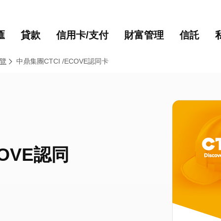
主要內容
網站導覽
匯
貸款
信用卡/支付
財富管理
信託
覽
中鼎集團CTCI /ECOVE認同卡
COVE認同