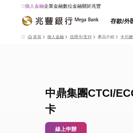
:::
個人金融
企業金融
數位金融
關於兆豐
存款/外
:::
首頁
個人金融
信用卡/支付
產品介紹
卡片總
中鼎集團CTCI/E
卡
線上申辦