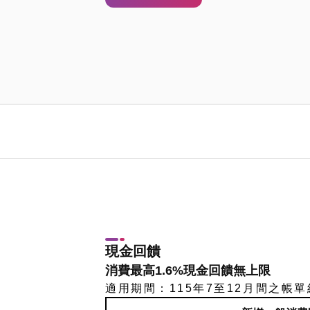
中
鼎
集
團
CTCI
/ECOVE
現金回饋
認
消費最高1.6%現金回饋無上限
同
適用期間：115年7至12月間之帳
卡