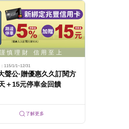
15/1/1~12/31
大聲公·贈優惠久久訂閱方
0天＋15元停車金回饋
了解更多