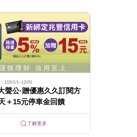
15/1/1~12/31
大聲公·贈優惠久久訂閱方
0天＋15元停車金回饋
了解更多