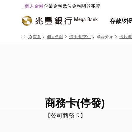
:::
個人金融
企業金融
數位金融
關於兆豐
存款/外
:::
首頁
個人金融
信用卡/支付
產品介紹
卡片總
商務卡(停發)
【公司商務卡】