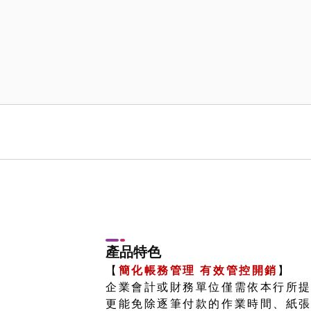
商
務
卡
(停
發)
產品特色
【
簡化帳務管理 有效管控開銷
】
企業會計或財務單位僅需依本行所
更能免除逐筆付款的作業時間、紙