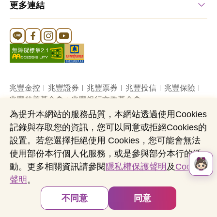
更多連結
Line 官方帳號
FB 官方帳號
Instagram 官方帳號
YouTube 官方帳號
兆豐金控
兆豐證券
兆豐票券
兆豐投信
兆豐保險
兆豐慈善基金會
兆豐銀行文教基金會
為提升本網站的服務品質，本網站透過使用Cookies
記錄與存取您的資訊，您可以同意或拒絕Cookies的
網站導覽
法定公開揭露事項
機構投資人盡職治理
設置。若您選擇拒絕使用 Cookies，您可能會無法
隱私權聲明
共同行銷專區
國內外幣清算
使用部份本行個人化服務，或是參與部分本行的活
營業人：兆豐國際商業銀行股份有限公司
動。更多相關資訊請參閱
隱私權保護聲明
及
Cookies
營利事業統一編號：03705903
聲明
。
Copyright © by Mega International Commercial
Bank
不同意
同意