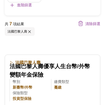
進階篩選
7
清除篩選
共
項結果
法國巴黎人壽
法國巴黎人壽
法國巴黎人壽優享人生台幣/外幣
變額年金保險
幣別
繳費類型
新臺幣/外幣
躉繳
保險類型
投資型保險