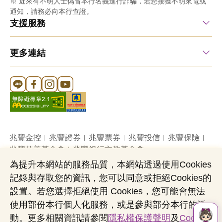
※ 近來有不明人士偽冒本行名義進行詐騙，若您接獲不明來電或
通知，請務必向本行查證。
支援服務
更多連結
Line 官方帳號
FB 官方帳號
Instagram 官方帳號
YouTube 官方帳號
兆豐金控
兆豐證券
兆豐票券
兆豐投信
兆豐保險
兆豐慈善基金會
兆豐銀行文教基金會
為提升本網站的服務品質，本網站透過使用Cookies
記錄與存取您的資訊，您可以同意或拒絕Cookies的
網站導覽
法定公開揭露事項
機構投資人盡職治理
設置。若您選擇拒絕使用 Cookies，您可能會無法
隱私權聲明
共同行銷專區
國內外幣清算
使用部份本行個人化服務，或是參與部分本行的活
營業人：兆豐國際商業銀行股份有限公司
動。更多相關資訊請參閱
隱私權保護聲明
及
Cookies
營利事業統一編號：03705903