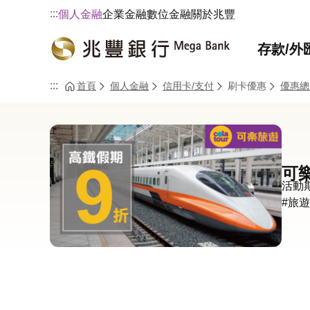
:::
個人金融
企業金融
數位金融
關於兆豐
存款/外
:::
首頁
個人金融
信用卡/支付
刷卡優惠
優惠總
可
活動期間
#旅