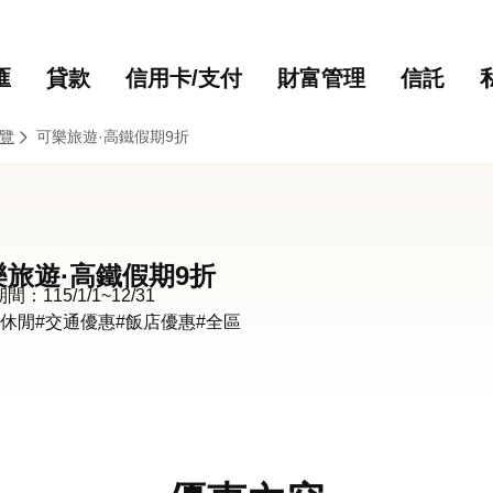
主要內容
網站導覽
匯
貸款
信用卡/支付
財富管理
信託
覽
可樂旅遊·高鐵假期9折
樂旅遊·高鐵假期9折
：115/1/1~12/31
遊休閒
#交通優惠
#飯店優惠
#全區