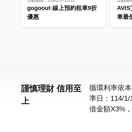
活動期間：115/1/1~12/31
活動期間：
gogoout·線上預約租車9折
AVI
優惠
車最低
循環利率依本
謹慎理財 信用至
準日：114/
上
借金額X3%