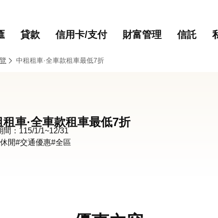
主要內容
網站導覽
匯
貸款
信用卡/支付
財富管理
信託
覽
中租租車·全車款租車最低7折
租租車·全車款租車最低7折
：115/1/1~12/31
遊休閒
#交通優惠
#全區