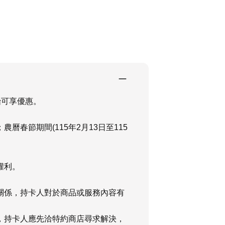
始可享優惠。
；農曆春節期間
(115
年
2
月
13
日至
115
權利。
關係，持卡人對於商品或服務內容有
，持卡人應先洽特約商店尋求解決，