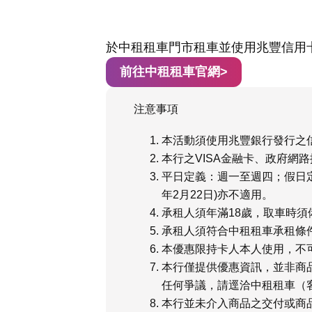
於中租租車門市租車並使用兆豐信用
前往中租租車官網>
注意事項
本活動須使用兆豐銀行發行之
本行之
VISA
金融卡、政府網路
平日定義：週一至週四；假日
年
2
月
22
日
)
亦不適用。
承租人須年滿
18
歲，取車時須
承租人須符合中租租車承租條
本優惠限持卡人本人使用，不
本行僅提供優惠資訊，並非商
任何爭議，請逕洽中租租車（
本行並未介入商品之交付或商