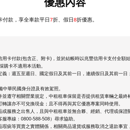
優惠內容
卡付款，享全車款平日
7
折、假日
8
折優惠。
信用卡付款
(
包含正、附卡
)
，並於結帳時以兆豐信用卡支付全額
採購卡不適用本活動。
定義：週五至週日、國定假日及其前一日，連續假日及其前一日
備中華民國身分證及有效駕照。
件並遵守相關營業規定，中租租車保留是否提供租賃車輛之最終
可轉讓亦不可兌換現金；且不得再與其它優惠專案同時使用。
品或服務之出售人，且與中租租車並無合夥、經銷、代理或保證
客服專線：
0800-588-508
）尋求協助。
品瑕疵等買賣之實體關係，相關商品退貨或服務取消之退款事宜