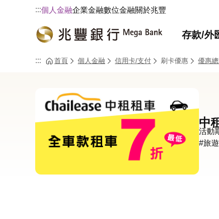
:::
個人金融
企業金融
數位金融
關於兆豐
存款/外
:::
首頁
個人金融
信用卡/支付
刷卡優惠
優惠總
中
活動期間
#旅