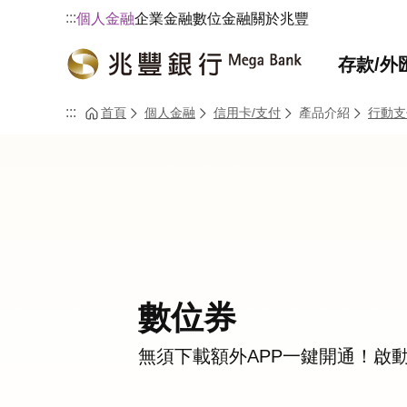
:::
個人金融
企業金融
數位金融
關於兆豐
存款/外
:::
首頁
個人金融
信用卡/支付
產品介紹
行動支
數位券
無須下載額外APP一鍵開通！啟