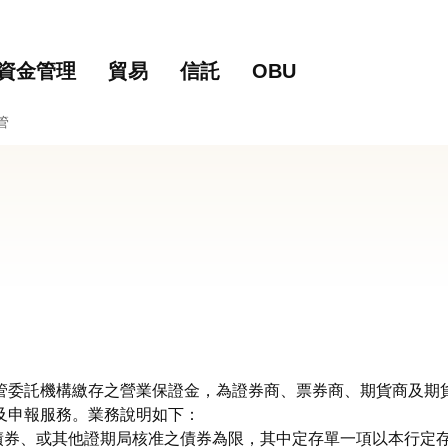
主要內容
網站導覽
資金管理
貿易
信託
OBU
管
管委託機構繳存之營業保證金，為證券商、票券商、期貨商及期
及申報服務。業務說明如下：
債券、或其他證期局核准之債券為限，其中定存單一項以本行定