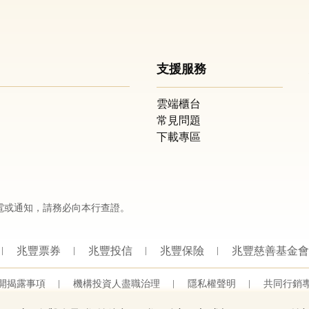
支援服務
雲端櫃台
常見問題
下載專區
電或通知，請務必向本行查證。
兆豐票券
兆豐投信
兆豐保險
兆豐慈善基金會
開揭露事項
機構投資人盡職治理
隱私權聲明
共同行銷
營業人：兆豐國際商業銀行股份有限公司
營利事業統一編號：03705903