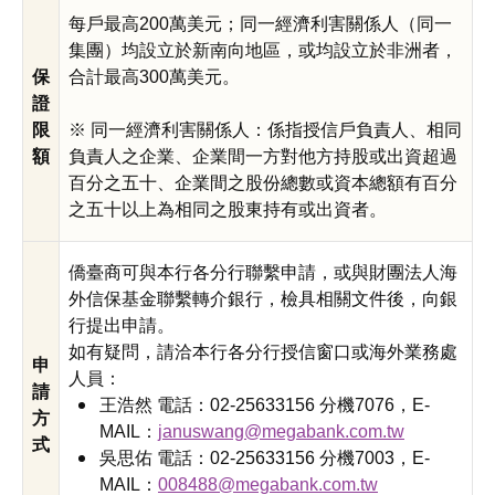
每戶最高200萬美元；同一經濟利害關係人（同一
集團）均設立於新南向地區，或均設立於非洲者，
保
合計最高300萬美元。
證
限
※ 同一經濟利害關係人：係指授信戶負責人、相同
額
負責人之企業、企業間一方對他方持股或出資超過
百分之五十、企業間之股份總數或資本總額有百分
之五十以上為相同之股東持有或出資者。
僑臺商可與本行各分行聯繫申請，或與財團法人海
外信保基金聯繫轉介銀行，檢具相關文件後，向銀
行提出申請。
如有疑問，請洽本行各分行授信窗口或海外業務處
申
人員：
請
王浩然 電話：02-25633156 分機7076，E-
方
MAIL：
januswang@megabank.com.tw
式
吳思佑 電話：02-25633156 分機7003，E-
MAIL：
008488@megabank.com.tw