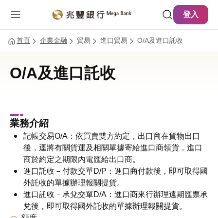
主要內容
網站導覽
登入
首頁
企業金融
貿易
進口貿易
O/A及進口託收
O/A及進口託收
業務介紹
記帳交易O/A：依買賣雙方約定，出口商在貨物出口
後，逕將有關貨運及相關單據寄給進口商領貨，進口
商於約定之期限內電匯給出口商。
進口託收－付款交單D/P：進口商付款後，即可取得國
外託收的單據辦理報關提貨。
進口託收－承兌交單D/A：進口商來行辦理遠期匯票承
兌後，即可取得國外託收的單據辦理報關提貨。
額度