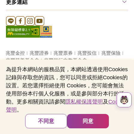
更多連結
Line 官方帳號
FB 官方帳號
Instagram 官方帳號
YouTube 官方帳號
兆豐金控
兆豐證券
兆豐票券
兆豐投信
兆豐保險
兆豐慈善基金會
兆豐銀行文教基金會
為提升本網站的服務品質，本網站透過使用Cookies
記錄與存取您的資訊，您可以同意或拒絕Cookies的
網站導覽
法定公開揭露事項
機構投資人盡職治理
設置。若您選擇拒絕使用 Cookies，您可能會無法
隱私權聲明
共同行銷專區
國內外幣清算
使用部份本行個人化服務，或是參與部分本行的活
營業人：兆豐國際商業銀行股份有限公司
動。更多相關資訊請參閱
隱私權保護聲明
及
Cookies
營利事業統一編號：03705903
聲明
。
Copyright © by Mega International Commercial
Bank
不同意
同意