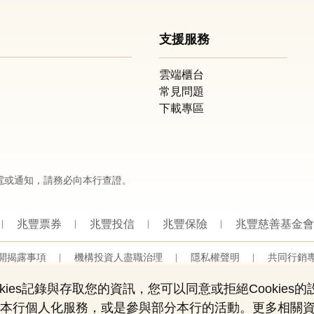
支援服務
雲端櫃台
常見問題
下載專區
電或通知，請務必向本行查證。
兆豐票券
兆豐投信
兆豐保險
兆豐慈善基金會
開揭露事項
機構投資人盡職治理
隱私權聲明
共同行銷
營業人：兆豐國際商業銀行股份有限公司
營利事業統一編號：03705903
ies記錄與存取您的資訊，您可以同意或拒絕Cookies
Copyright © by Mega International Commercial Bank
用部份本行個人化服務，或是參與部分本行的活動。更多相關