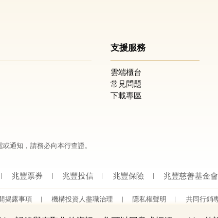
支援服務
雲端櫃台
常見問題
下載專區
電或通知，請務必向本行查證。
兆豐票券
兆豐投信
兆豐保險
兆豐慈善基金會
開揭露事項
機構投資人盡職治理
隱私權聲明
共同行銷
營業人：兆豐國際商業銀行股份有限公司
營利事業統一編號：03705903