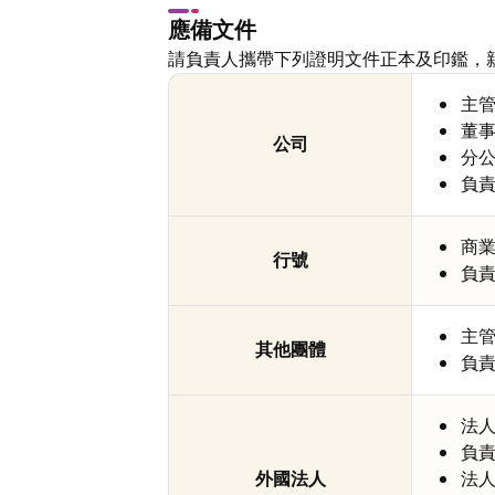
應備文件
請負責人攜帶下列證明文件正本及印鑑，
主
董
公司
分
負
商
行號
負
主
其他團體
負
法
負
外國法人
法