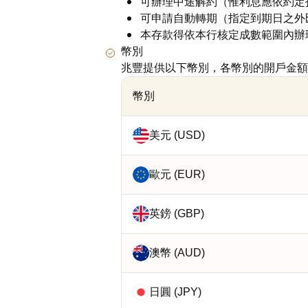
可辦理中途解約（惟利息應依約定
可申請自動轉期（指定到期日之外
本存款得依本行核定成數範圍內辦
幣別
兆豐提供以下幣別，各幣別的開戶金額
幣別
美元 (USD)
歐元 (EUR)
英鎊 (GBP)
澳幣 (AUD)
日圓 (JPY)