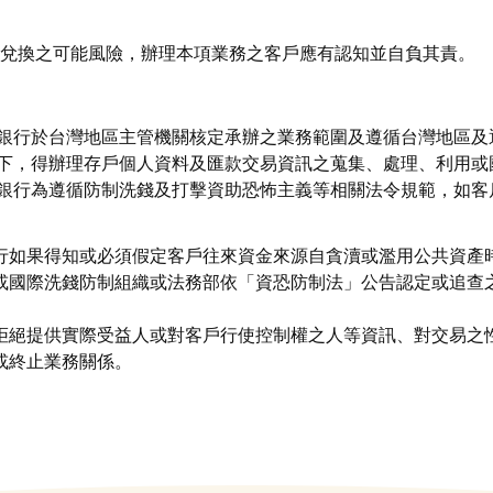
兌換之可能風險，辦理本項業務之客戶應有認知並自負其責。
銀行於台灣地區主管機關核定承辦之業務範圍及遵循台灣地區及
下，得辦理存戶個人資料及匯款交易資訊之蒐集、處理、利用或
銀行為遵循防制洗錢及打擊資助恐怖主義等相關法令規範，如客
行如果得知或必須假定客戶往來資金來源自貪瀆或濫用公共資產
或國際洗錢防制組織或法務部依「資恐防制法」公告認定或追查
拒絕提供實際受益人或對客戶行使控制權之人等資訊、對交易之
或終止業務關係。