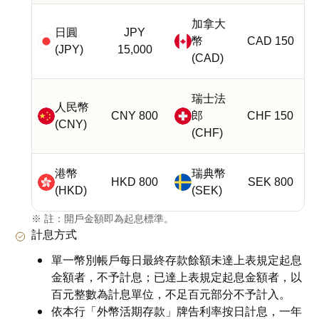
加拿大
日圓
JPY
幣
CAD 150
(JPY)
15,000
(CAD)
瑞士法
人民幣
CNY 800
郎
CHF 150
(CNY)
(CHF)
港幣
瑞典幣
HKD 800
SEK 800
(HKD)
(SEK)
※ 註：開戶金額即為起息標準。
計息方式
單一幣別帳戶每日最終存款餘額未達上表規定起息
金額者，不予計息；已達上表規定起息金額者，以
百元整數為計息單位，不足百元部分不予計入。
依本行「外幣活期存款」牌告利率按日計息，一年