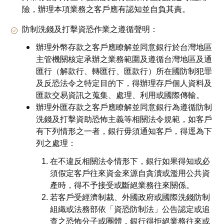
險，辦理本項業務之客戶應有認知並自負其責。
防制洗錢及打擊資恐作業之遵循聲明：
辦理外幣存款之客戶應瞭解並同意銀行於台灣地區
主管機關核定承辦之業務範圍及遵循台灣地區及通
匯行（解款行、轉匯行、匯款行）所在國防制犯罪
及反恐法令之特定目的下，得辦理存戶個人資料及
匯款交易資訊之蒐集、處理、利用或國際傳輸。
辦理外匯存款之客戶應瞭解並同意銀行為遵循防制
洗錢及打擊資助恐怖主義等相關法令規範，如客戶
有下列情形之一者，銀行毋須通知客戶，得逕為下
列之處理：
在不違反相關法令情形下，銀行如果得知或必
須假定客戶往來資金來源自貪瀆或濫用公共資
產時，得不予接受或斷絕業務往來關係。
若客戶受經濟制裁、外國政府或國際洗錢防制
組織或法務部依「資恐防制法」公告認定或追
查之恐怖分子或團體，銀行得拒絕業務往來或