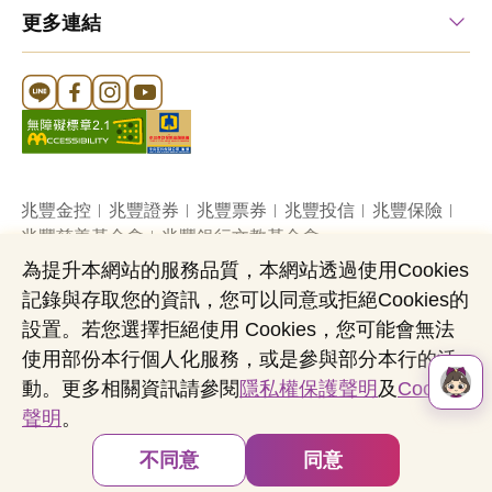
更多連結
Line 官方帳號
FB 官方帳號
Instagram 官方帳號
YouTube 官方帳號
兆豐金控
兆豐證券
兆豐票券
兆豐投信
兆豐保險
兆豐慈善基金會
兆豐銀行文教基金會
為提升本網站的服務品質，本網站透過使用Cookies
記錄與存取您的資訊，您可以同意或拒絕Cookies的
網站導覽
法定公開揭露事項
機構投資人盡職治理
設置。若您選擇拒絕使用 Cookies，您可能會無法
隱私權聲明
共同行銷專區
國內外幣清算
使用部份本行個人化服務，或是參與部分本行的活
營業人：兆豐國際商業銀行股份有限公司
動。更多相關資訊請參閱
隱私權保護聲明
及
Cookies
營利事業統一編號：03705903
聲明
。
Copyright © by Mega International Commercial
Bank
不同意
同意