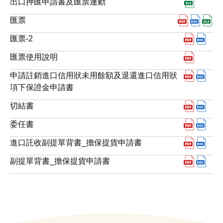
下載xl
出口押匯申請書及匯票連動
下載pdf
下載d
下
匯票
下載pd
下載
匯票-2
下載pd
匯票使用說明
下載p
下載
申請註銷進口信用狀未用餘額及退還進口信用狀
項下保證金申請書
下載pd
下載
切結書
下載pd
下載
委任書
下載pd
下載
進口託收副提單背書_擔保提貨申請書
下載pd
下載
副提單背書_擔保提貨申請書