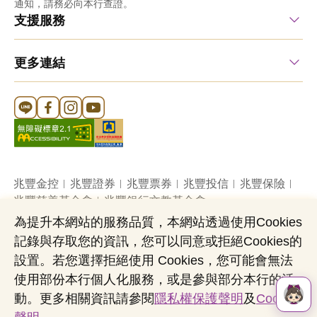
通知，請務必向本行查證。
支援服務
更多連結
Line 官方帳號
FB 官方帳號
Instagram 官方帳號
YouTube 官方帳號
兆豐金控
兆豐證券
兆豐票券
兆豐投信
兆豐保險
兆豐慈善基金會
兆豐銀行文教基金會
為提升本網站的服務品質，本網站透過使用Cookies
記錄與存取您的資訊，您可以同意或拒絕Cookies的
網站導覽
法定公開揭露事項
機構投資人盡職治理
設置。若您選擇拒絕使用 Cookies，您可能會無法
隱私權聲明
共同行銷專區
國內外幣清算
使用部份本行個人化服務，或是參與部分本行的活
營業人：兆豐國際商業銀行股份有限公司
動。更多相關資訊請參閱
隱私權保護聲明
及
Cookies
營利事業統一編號：03705903