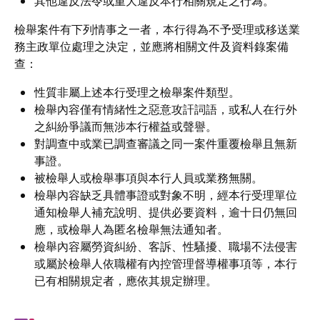
其他違反法令或重大違反本行相關規定之行為。
檢舉案件有下列情事之一者，本行得為不予受理或移送業
務主政單位處理之決定，並應將相關文件及資料錄案備
查：
性質非屬上述本行受理之檢舉案件類型。
檢舉內容僅有情緒性之惡意攻訐詞語，或私人在行外
之糾紛爭議而無涉本行權益或聲譽。
對調查中或業已調查審議之同一案件重覆檢舉且無新
事證。
被檢舉人或檢舉事項與本行人員或業務無關。
檢舉內容缺乏具體事證或對象不明，經本行受理單位
通知檢舉人補充說明、提供必要資料，逾十日仍無回
應，或檢舉人為匿名檢舉無法通知者。
檢舉內容屬勞資糾紛、客訴、性騷擾、職場不法侵害
或屬於檢舉人依職權有內控管理督導權事項等，本行
已有相關規定者，應依其規定辦理。