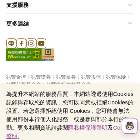
支援服務
更多連結
Line 官方帳號
FB 官方帳號
Instagram 官方帳號
YouTube 官方帳號
兆豐金控
兆豐證券
兆豐票券
兆豐投信
兆豐保險
兆豐慈善基金會
兆豐銀行文教基金會
為提升本網站的服務品質，本網站透過使用Cookies
記錄與存取您的資訊，您可以同意或拒絕Cookies的
網站導覽
法定公開揭露事項
機構投資人盡職治理
設置。若您選擇拒絕使用 Cookies，您可能會無法
隱私權聲明
共同行銷專區
國內外幣清算
使用部份本行個人化服務，或是參與部分本行的活
營業人：兆豐國際商業銀行股份有限公司
動。更多相關資訊請參閱
隱私權保護聲明
及
Cookies
營利事業統一編號：03705903
聲明
。
Copyright © by Mega International Commercial