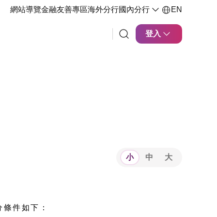
網站導覽
金融友善專區
海外分行
國內分行
EN
登入
小
中
大
分條件如下：