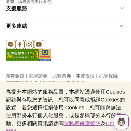
通知，請務必向本行查證。
支援服務
更多連結
Line 官方帳號
FB 官方帳號
Instagram 官方帳號
YouTube 官方帳號
兆豐金控
兆豐證券
兆豐票券
兆豐投信
兆豐保險
兆豐慈善基金會
兆豐銀行文教基金會
為提升本網站的服務品質，本網站透過使用Cookies
記錄與存取您的資訊，您可以同意或拒絕Cookies的
網站導覽
法定公開揭露事項
機構投資人盡職治理
設置。若您選擇拒絕使用 Cookies，您可能會無法
隱私權聲明
共同行銷專區
國內外幣清算
使用部份本行個人化服務，或是參與部分本行的活
營業人：兆豐國際商業銀行股份有限公司
動。更多相關資訊請參閱
隱私權保護聲明
及
Cookies
營利事業統一編號：03705903