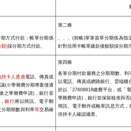
第二條
分期方式付款；帳單分期係
、、、
(
前略
)
單筆簽單分期係為指
金額
)
採分期方式付款。
針對信用卡帳單繳款後餘額採分期
第四條
各筆分期付款服務之分期期數、利
由持卡人透過
電話、傳真或
以電話、傳真或網路銀行、雲端櫃
協議
(
※學雜費分期專案僅適
於以「
27608818
繳費平台」或「
繳之學雜費申請
)
，銀行並
學雜費申請
)
，銀行並保留核准與否
，
銀行
將以簡訊、電子郵
簡訊、電子郵件或帳單訊息方式，
之分期期數與利率
等
交易確
供持卡人確認備查。