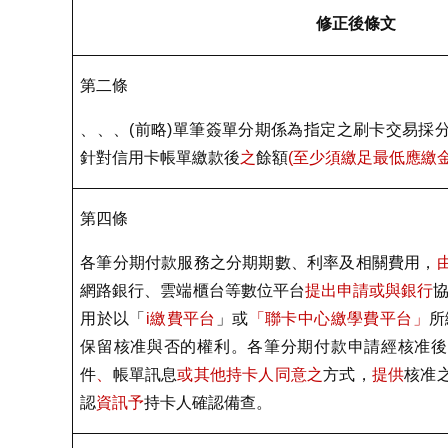
修正後條文
第二條
、、、
(
前略
)
單筆簽單分期係為指定之刷卡交易採
針對信用卡帳單繳款後
之
餘額
(
至少須繳足最低應繳
第四條
各筆分期付款服務之分期期數、利率及相關費用，
網路銀行、雲端櫃台等數位平台
提出申請或與銀行
用於以「
i
繳費平台
」或
「聯卡中心繳學費平台」
所
保留核准與否的權利。各筆分期付款申請經核准後
件
、
帳單訊息
或其他持卡人同意之
方式，
提供
核准
認
資訊予
持卡人確認備查。