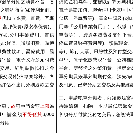
筆簽單分期之消費不含：各
請款金額為準，並據以計算分期利
台之特約商店
(
如便利超商、
電子票證加值、聯合信用卡處理中
用
代扣（水費、電費、瓦斯
食店、停車費等
)
、基金申購及代扣
、富邦保費
(
原安泰保費
)
、
用等「公用事業費用」）、代繳（
費
(
如
:
公用事業費用、電信
車費等）、透過各繳費及支付平台
如
:
賭博、賭場消費、賭博
停車費及醫療費用等
)
、預借現金、
消費性款項、醫療費用、醫
等
)
、旅行支票、風險性及預付型交
費平台、電子政府多元付費
APP
、電子化繳費稅平台、公務機
交易、紅利點數抵扣之金
平台、雙幣卡之外幣消費、指定金
帳交易
(
特殊專案除外
)
、各
單分期及簽單分期期付金、預先
/
事
行評估不適用分期還款之交
及利息、已辦分期之交易及其他經
二、申請帳單分期者，尚須繳足當
金額，
故
可申請金額
上限
為
待繳總額」扣除「本期最低應繳金
且申請金額
不得低於
3,000
各項分期付款服務之交易，恕無法
單分期。