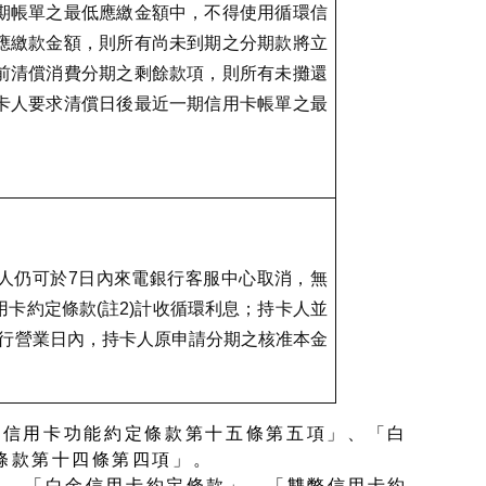
期帳單之最低應繳金額中，不得使用循環信
應繳款金額，則所有尚未到期之分期款將立
前清償消費分期之剩餘款項，則所有未攤還
卡人要求清償日後最近一期信用卡帳單之最
人仍可於
7
日內來電銀行客服中心取消，無
用卡約定條款
(
註
2)
計收循環利息；持卡人並
個銀行營業日內，持卡人原申請分期之核准本金
。
–信用卡功能約定條款第十五條第五項」、「白
條款第十四條第四項」。
」、「白金信用卡約定條款」、「雙幣信用卡約