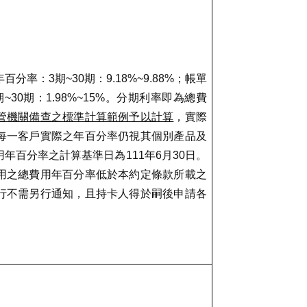
：
年百分率：
3
期
~30
期：
9.18%~9.88%
；帳單
期
~30
期：
1.98%~15%
。分期利率即為總費
管機關備查之標準計算範例予以計算
，實際
每一客戶實際之年百分率仍視其個別產品及
用年百分率之計算基準日為
111
年
6
月
30
日。
用之總費用年百分率低於本約定條款所載之
行不需另行通知，且持卡人得於嗣後申請各