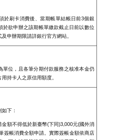
須於刷卡消費後、當期帳單結帳日前
3
個銀
須於欲申辦之該期帳單繳款截止日前以數位
式及申辦期限請詳銀行官方網站。
為單位，且各筆分期付款服務之核准本金仍
占用持卡人之原信用額度。
制如下：
請金額不得低於新臺幣
(
下同
)3,000
元
(
國外消
筆簽帳消費全額申請。實際簽帳金額依商店