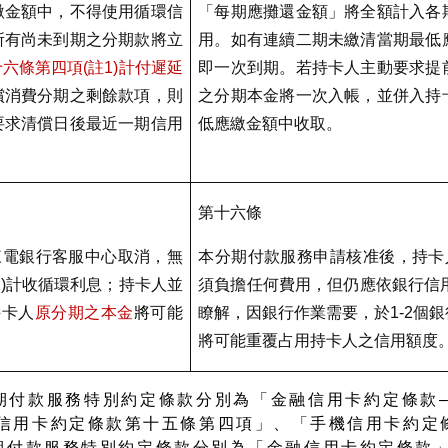
繳金額中，不得使用循環信
「每期應攤還金額」將全額計入各
所有尚未到期之分期款將立
用。如有連續二期未繳清當期最低
十六條第四項
(
註
1)
計付遲延
即一次到期。若持卡人主動要求提
償消費分期之剩餘款項，則
之分期本金將一次入帳，並併入持
要求清償日後最近一期信用
低應繳金額中收取。
第十六條
來電銀行客服中心取消，無
本分期付款服務申請核准後，
持卡
)
計收循環利息；持卡人並
須負擔任何費用，但仍應依銀行信
持卡人
原分期之本金
將
可能
瞭解，因銀行作業需要
，於1-2
將可能重覆占用持卡人之信用額度
期付款服務特別約定條款分別為「金融信用卡約定條款
信用卡約定條款第十五條第四項」、「手機信用卡約定
期付款服務特別約定條款分別為「金融信用卡約定條款