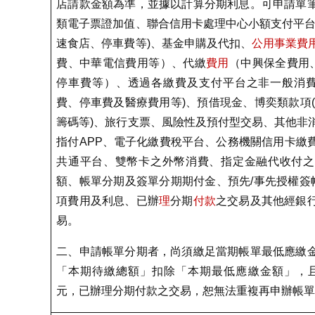
店請款金額為準，並據以計算分期利息。可申請單
類電子票證加值、聯合信用卡處理中心小額支付平
速食店、停車費等
)
、基金申購及代扣、
公用事業費
費、中華電信費用等）、代繳
費用
（中興保全費用
停車費等）、透過各繳費及支付平台之非一般消
費、停車費及醫療費用等
)
、預借現金、博奕類款項
(
籌碼等
)
、旅行支票、風險性及預付型交易、其他非
指付
APP
、電子化繳費稅平台、公務機關信用卡繳
共通平台、雙幣卡之外幣消費、指定金融代收付之
額、帳單分期及簽單分期期付金、預先
/
事先授權簽
項費用及利息、已辦
理
分期
付款
之交易及其他經銀
易。
二、申請帳單分期者，尚須繳足當期帳單最低應繳
「本期待繳總額」扣除「本期最低應繳金額」，
元，已辦理分期付款之交易，恕無法重複再申辦帳