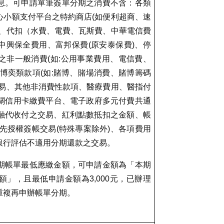
息。可申請單筆簽單分期之消費不含：各類
心小額支付平台之特約商店
(
如便利超商、速
、代扣（水費、電費、瓦斯費、中華電信費
中興保全費用、富邦保費
(
原安泰保費
)
、停
之非一般消費
(
如
:
公用事業費用、電信費、
博奕類款項
(
如
:
賭博、賭場消費、賭博籌碼
易、其他非消費性款項、醫療費用、醫指付
關信用卡繳費平台、電子政府多元付費共通
融代收付之交易、紅利點數抵扣之金額、帳
先授權簽帳交易
(
特殊專案除外
)
、各項費用
銀行評估不適用分期還款之交易。
期帳單最低應繳金額，可申請金額為「本期
額」，且最低申請金額為
3,000
元，已辦理
重複再申辦帳單分期。