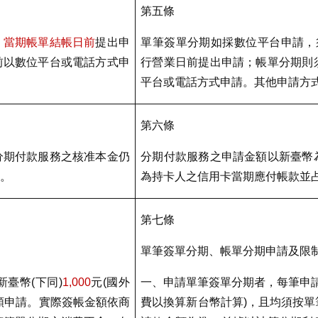
第五條
、
當期帳單結帳日前
提出申
單筆簽單分期如採數位平台申請，
前以數位平台或電話方式申
行營業日前提出申請；帳單分期則
平台或電話方式申請。其他申請方
第六條
分期付款服務之核准本金仍
分期付款服務之申請金額以新臺幣
度
。
為持卡人之信用卡當期應付帳款並
第七條
單筆簽單分期、帳單分期申請及限
新臺幣
(
下同
)
1,000
元
(
國外
一、申請單筆簽單分期者，每筆申
額申請。實際簽帳金額依商
費以換算新台幣計算
)
，且均須按單