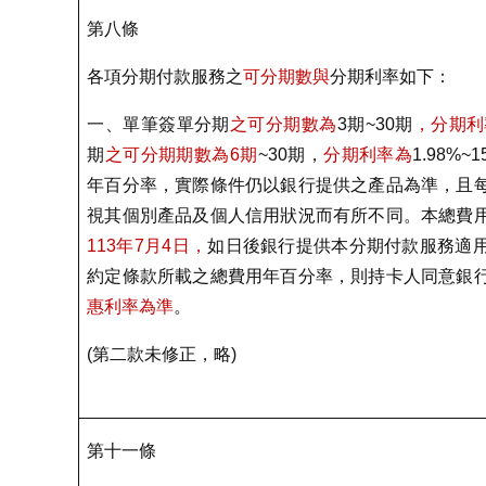
第八條
各項分期付款服務之
可分期數與
分期利率如下：
一、單筆簽單分期
之可分期數為
3
期
~30
期
，分期利
期
之可分期期數為
6
期
~30
期，
分期利率為
1.98%~1
年百分率，實際條件仍以銀行提供之產品為準，且
視其個別產品及個人信用狀況而有所不同。本總費
113
年
7
月
4
日，
如日後銀行提供本分期付款服務適
約定條款所載之總費用年百分率，則持卡人同意銀
惠利率為準
。
(
第二款未修正，略
)
第十一條