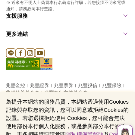
※ 近來有不明人士偽冒本行名義進行詐騙，若您接獲不明來電或
通知，請務必向本行查證。
支援服務
更多連結
Line 官方帳號
FB 官方帳號
Instagram 官方帳號
YouTube 官方帳號
兆豐金控
兆豐證券
兆豐票券
兆豐投信
兆豐保險
兆豐慈善基金會
兆豐銀行文教基金會
為提升本網站的服務品質，本網站透過使用Cookies
記錄與存取您的資訊，您可以同意或拒絕Cookies的
網站導覽
法定公開揭露事項
機構投資人盡職治理
設置。若您選擇拒絕使用 Cookies，您可能會無法
隱私權聲明
共同行銷專區
國內外幣清算
使用部份本行個人化服務，或是參與部分本行的活
營業人：兆豐國際商業銀行股份有限公司
動。更多相關資訊請參閱
隱私權保護聲明
及
Cookies