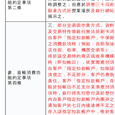
能約定事項
時調整之；但應於
調整三十日前
第二條
顯著方式於
營業場所
及銀行網站
揭示之。
三、
部分交易因作業方式、資料
及交易特性致銀行無法於刷卡消
自客戶「指定扣款帳戶」中保留
之消費款項時（例如：自助加油
店住宿、租車、機票交易等），
得於該交易特約商店或收單機構
時（即扣帳日），依實際應付消
自客戶「指定扣款帳戶」扣除該
參、簽帳消費功
清償之，不足部分，客戶仍應負
能約定事項
責任。客戶「指定扣款帳戶」存
第四條
額於扣帳日不足支付某筆應付消
項時
，
銀行得先行墊付及於墊付
內自客戶指定扣款帳戶內圈存之
通知客戶於七日內儘速將不足之
存入該指定扣款帳戶中，惟於客