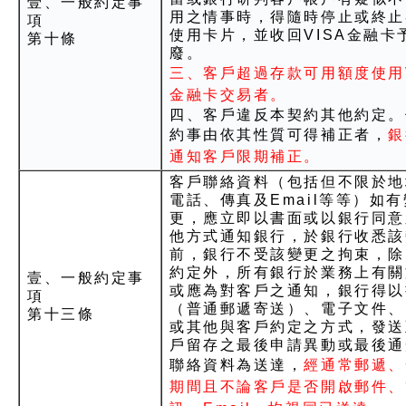
壹、一般約定事
用之情事時，得隨時停止或終止
項
使用卡片，並收回VISA金融卡
第十條
廢。
三、客戶超過存款可用額度使用V
金融卡交易者。
四、客戶違反本契約其他約定。
約事由依其性質可得補正者，
銀
通知客戶限期補正。
客戶聯絡資料（包括但不限於地
電話、傳真及Email等等）如有
更，應立即以書面或以銀行同意
他方式通知銀行，於銀行收悉該
前，銀行不受該變更之拘束，除
約定外，所有銀行於業務上有關
壹、一般約定事
或應為對客戶之通知，銀行得以
項
（普通郵遞寄送）、電子文件、
第十三條
或其他與客戶約定之方式，發送
戶留存之最後申請異動或最後通
聯絡資料為送達，
經通常郵遞、
期間且不論客戶是否開啟郵件、