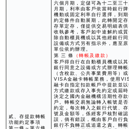
六個月期，定儲可為十二至三十
月期，利率由客戶依當時銀行牌
機動或固定利率自行選擇，到期
約定條件自動展期，此轉開定存
存單定存，僅提供交易明細表供
收執參考，客戶如中途解約或質
除自動櫃員機或以其他經銀行同
設備或方式另有指示外，應至原
單位依約辦理。
第 三 條
（轉帳及繳款）
客戶得自行在自動櫃員機或以其
銀行同意之設備或方式辦理轉帳
（含稅款、公共事業費用等）或
VISA金融卡轉帳業務，使用VI
融卡自指定扣款帳戶中提款並以
方式繳款或存入事先約定或屆時
決定之國內金融機構活期性存款
戶。轉帳交易無論轉入帳號是否
約定，每次轉入之銀行代號、存
號及金額等，係經客戶核對確認
貳、存提款轉帳
誤，倘有錯誤，概由客戶自行負
功能約定事項
銀行不負轉正或追還之責。轉帳
第一條～第六條