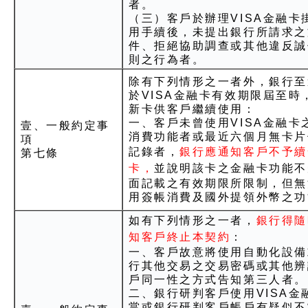
者。
（三）客戶於辦理VISA金融卡
用手續後，未提出銀行所請求之
件、拒絕協助調查或其他違反誠
則之行為者。
除有下列情形之一者外，銀行至
於VISA金融卡有效期限屆至時
新卡供客戶繼續使用：
一、客戶未曾使用VISA金融卡
壹、一般約定事
消費功能者或最近六個月無卡片
項
記錄者，
銀行應通知客戶不予續
第七條
卡，
並說明該卡之金融卡功能不
面記載之有效期限所限制，但無
用簽帳消費及國外提領外幣之功
如有下列情形之一者，
銀行得隨
知客戶終止本契約
：
一、客戶故意將使用自動化設備
行其他交易之交易密碼或其他辨
戶同一性之方式告知第三人者。
二、銀行研判客戶使用VISA金
當或銀行研判客戶帳戶有疑似不