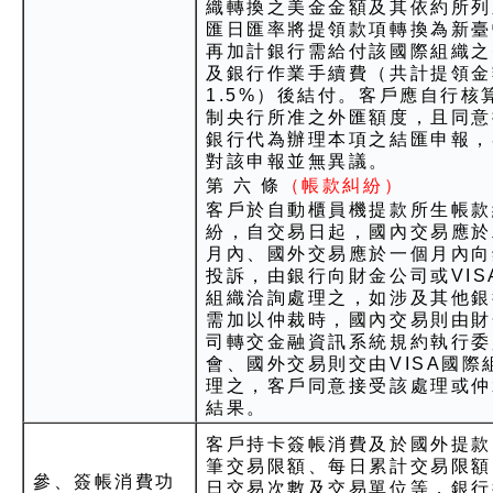
織轉換之美金金額及其依約所列
匯日匯率將提領款項轉換為新臺
再加計銀行需給付該國際組織之
及銀行作業手續費（共計提領金
1.5%）後結付。客戶應自行核
制央行所准之外匯額度，且同意
銀行代為辦理本項之結匯申報，
對該申報並無異議。
第 六 條
（帳款糾紛）
客戶於自動櫃員機提款所生帳款
紛，自交易日起，國內交易應於
月內、國外交易應於一個月內向
投訴，由銀行向財金公司或VIS
組織洽詢處理之，如涉及其他銀
需加以仲裁時，國內交易則由財
司轉交金融資訊系統規約執行委
會、國外交易則交由VISA國際
理之，客戶同意接受該處理或仲
結果。
客戶持卡簽帳消費及於國外提款
筆交易限額、每日累計交易限額
參、簽帳消費功
日交易次數及交易單位等，銀行