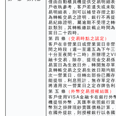
僅由自動櫃員機提供交易明細表
戶收執參考，客戶若遺失或未取
易明細表，則可以補登存摺之影
為轉帳交易之證明，銀行不再提
易紀錄證明。屬逾期不受理之轉
款類別，其轉帳繳款截止時間為
當日二十四時。
第 四 條
（交易時點之認定）
客戶在非營業日或營業當日非營
間之時段（週一至週五為下午三
十分至夜間十二時）所辦理之VI
融卡交易，除存、提現金交易係
易當日為生效日外，轉開無存單
及轉帳交易之交易生效日期均順
次一營業日，但轉出部份已圈存
能提領，利息照計，無存單定存
將適用次一營業日之定存牌告利
第 五 條
（外幣交易授權結匯）
客戶使用VISA金融卡在銀行外
機提領外幣，其匯率依照銀行當
幣別之掛牌現鈔賣匯價格計算，
在國外提款，則授權銀行以各國