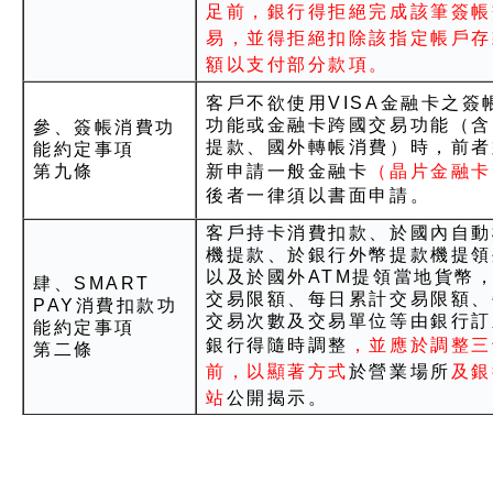
足前，銀行得拒絕完成該筆簽帳
易，並得拒絕扣除該指定帳戶存
額以支付部分款項。
客戶不欲使用VISA金融卡之簽
功能或金融卡跨國交易功能（含
參、簽帳消費功
提款、國外轉帳消費）時，前者
能約定事項
第九條
新申請一般金融卡
（晶片金融卡
後者一律須以書面申請。
客戶持卡消費扣款、於國內自動
機提款、於銀行外幣提款機提領
以及於國外ATM提領當地貨幣
肆、SMART
交易限額、每日累計交易限額、
PAY消費扣款功
交易次數及交易單位等由銀行訂
能約定事項
銀行得隨時調整
，並應於調整三
第二條
前，以顯著方式
於營業場所
及銀
站
公開揭示。