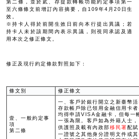
第二條，並於貳、存提款轉帳功能約定事項第一
至六條條文前增訂內容摘要，自109年4月20日生
效。
※持卡人得於前開生效日前向本行提出異議；若
持卡人未於該期間內表示異議，則視同承認及適
用本次之修正條文。
修正及現行約定條款對照如下：
條文別
修正條文
一、客戶於銀行開立之新臺幣活
存款帳戶除已領用金融信用卡者
均得申請VISA金融卡，但每一
壹、一般約定事
一張為限。客戶如為外籍人士，
項
供護照及載有內政部
移民署
配賦
第二條
一證號之其他身分證明文件或其