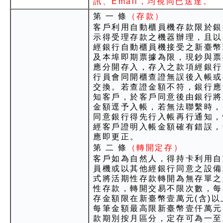
訊、Email，均視同已送達。
第 一 條
（存款）
客戶利用自動櫃員機存款限於銀
示得受理存款之機器辦理，且以
經銀行自動櫃員機接受之新臺幣
及本埠即期票據為限，現鈔與票
應分開存入，存入之款項經銀行
行員會同開櫃查證無誤後入帳或
交換。若查證金額不符，銀行應
知客戶，於客戶同意後由銀行將
金額逕予入帳，若無法聯繫時，
同意銀行得先行入帳再行通知，
經客戶證明入帳金額確有錯誤，
應即更正。
第 二 條
（轉開定存）
客戶如為自然人，得持卡利用自
員機或以其他經銀行同意之設備
式將活期性存款轉開為無存單之
性存款，轉開交易不限次數，每
存金額限在新臺幣壹萬元(含)以
每筆金額最高限新臺幣壹仟萬元
款期別按月區分，定存可為一至