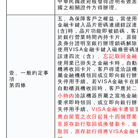
中華民國政府核發得證明有效居
國之相關證件方得辦理。
五、為保障客戶之權益，當使用V
金融卡鍵入晶片密碼連續錯誤達
(含)時，晶片功能即被鎖碼，客
於銀行營業時間內持卡片、原留
及身分證明至銀行辦理鎖碼解除
使用VISA金融卡鍵入磁條密碼
誤達四次（含）
、忘記取回金融
使用業已掛失之金融卡時，自動
機將收回卡片，客戶得逕洽該機
壹、一般約定事
屬金融機構領回或立即向銀行辦
項
失停用手續。若VISA金融卡在
第四條
自動櫃員機收回時，客戶應於
二
小時內
洽該機器所屬之當地金融
要求即時領回，或立即向銀行辦
失停用手續。
VISA金融卡遭留
應自留置之次日起算十四個營業
至原存款行取回或換發新卡，逾
取回，原存款行得將VISA金融