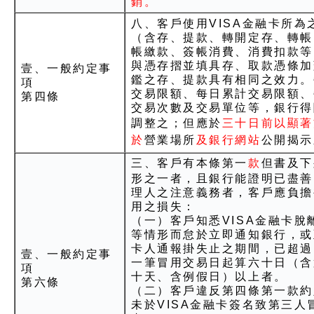
銷。
八、客戶使用VISA金融卡所為
（含存、提款、轉開定存、轉帳
帳繳款、簽帳消費、消費扣款等
與憑存摺並填具存、取款憑條加
壹、一般約定事
鑑之存、提款具有相同之效力。
項
交易限額、每日累計交易限額、
第四條
交易次數及交易單位等，銀行得
調整之；但應於
三十日前以顯著
於
營業場所
及銀行網站
公開揭示
三、客戶有本條第一
款
但書及下
形之一者，且銀行能證明已盡善
理人之注意義務者，客戶應負擔
用之損失：
（一）客戶知悉VISA金融卡脫
等情形而怠於立即通知銀行，或
卡人通報掛失止之期間，已超過
壹、一般約定事
一筆冒用交易日起算六十日（含
項
十天、含例假日）以上者。
第六條
（二）客戶違反第四條第一款約
未於VISA金融卡簽名致第三人