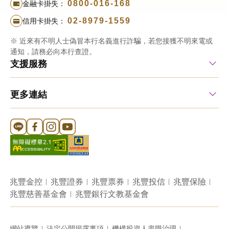
0800-016-168
金融卡掛失：
02-8979-1559
信用卡掛失：
※ 近來有不明人士偽冒本行名義進行詐騙，若您接獲不明來電或
通知，請務必向本行查證。
支援服務
更多連結
Line 官方帳號
FB 官方帳號
Instagram 官方帳號
YouTube 官方帳號
兆豐金控
兆豐證券
兆豐票券
兆豐投信
兆豐保險
兆豐慈善基金會
兆豐銀行文教基金會
網站導覽
法定公開揭露事項
機構投資人盡職治理