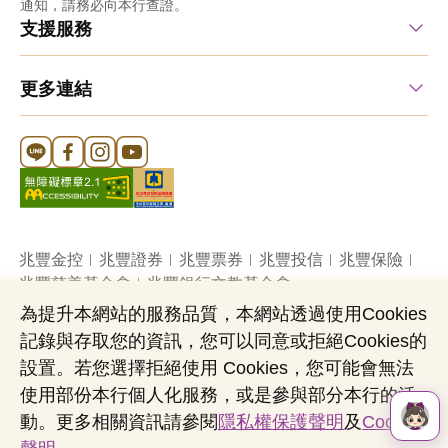
通知，請務必向本行查證。
支援服務
更多連結
Line 官方帳號
FB 官方帳號
Instagram 官方帳號
YouTube 官方帳號
兆豐金控
兆豐證券
兆豐票券
兆豐投信
兆豐保險
兆豐慈善基金會
兆豐銀行文教基金會
為提升本網站的服務品質，本網站透過使用Cookies
記錄與存取您的資訊，您可以同意或拒絕Cookies的
網站導覽
法定公開揭露事項
機構投資人盡職治理
設置。若您選擇拒絕使用 Cookies，您可能會無法
隱私權聲明
共同行銷專區
國內外幣清算
使用部份本行個人化服務，或是參與部分本行的活
營業人：兆豐國際商業銀行股份有限公司
動。更多相關資訊請參閱
隱私權保護聲明
及
Cookies
營利事業統一編號：03705903